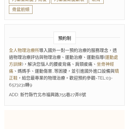
骨盆前傾
預約制
全人物理治療所
導入國外一對一預約治療的服務理念，透
過物理治療評估與物理治療、運動治療、運動指導(
運動處
方訓練
)，解決您惱人的腰痠背痛、肩頸痠痛、
坐骨神經
痛
、媽媽手、運動傷害…等困擾，並引進國外進口設備與
矯
正鞋
，給您最專業的物理治療。歡迎預約參觀~TEL:03-
6573231轉9
ADD: 新竹縣竹北市福興路755巷27弄8號