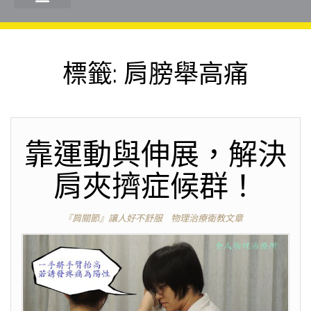
標籤:
肩膀舉高痛
靠運動與伸展，解決
肩夾擠症候群！
『肩關節』讓人好不舒服
物理治療衛教文章