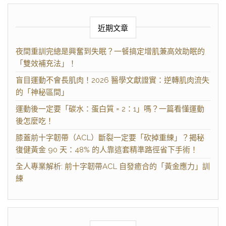
近期文章
夜間重訓完總是興奮到失眠？一餐搞定增肌兼高效助眠的
「雙效補充法」！
盲目運動不會長肌肉！2026 醫學文獻證實：逆轉肌肉流失
的「神秘區間」
運動後一定要「碳水：蛋白質 = 2：1」嗎？一篇看懂運動
後怎麼吃！
膝蓋前十字韌帶（ACL）斷裂一定要「砍掉重練」？揭秘
復健黃金 90 天：48% 的人靠這套精準路徑省下手術！
全人專業解析: 前十字韌帶ACL 自發癒合的「黃金應力」訓
練