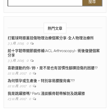
熱門文章
打籃球時膝蓋扭傷物理治療個案分享-全人物理治療所
3 3 月, 2015
0
前十字韌帶關節鏡修補(ACL Arthroscopy)- 術後復健個案
分享
3 3 月, 2015
0
喜歡運動的你/妳，是不是也有習慣性腳踝扭傷的困擾??
22 11 月, 2017
0
為何懷孕或生產後，特別容易腰酸背痛???
22 11 月, 2017
0
我是跳躍膝嗎? Part1:淺談髕骨韌帶解剖及跳躍膝
23 11 月, 2017
0