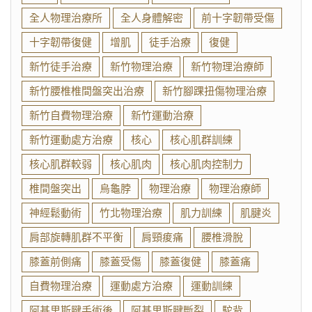
全人物理治療所
全人身體解密
前十字韌帶受傷
十字韌帶復健
增肌
徒手治療
復健
新竹徒手治療
新竹物理治療
新竹物理治療師
新竹腰椎椎間盤突出治療
新竹腳踝扭傷物理治療
新竹自費物理治療
新竹運動治療
新竹運動處方治療
核心
核心肌群訓練
核心肌群較弱
核心肌肉
核心肌肉控制力
椎間盤突出
烏龜脖
物理治療
物理治療師
神經鬆動術
竹北物理治療
肌力訓練
肌腱炎
肩部旋轉肌群不平衡
肩頸痠痛
腰椎滑脫
膝蓋前側痛
膝蓋受傷
膝蓋復健
膝蓋痛
自費物理治療
運動處方治療
運動訓練
阿基里斯腱手術後
阿基里斯腱斷裂
駝背