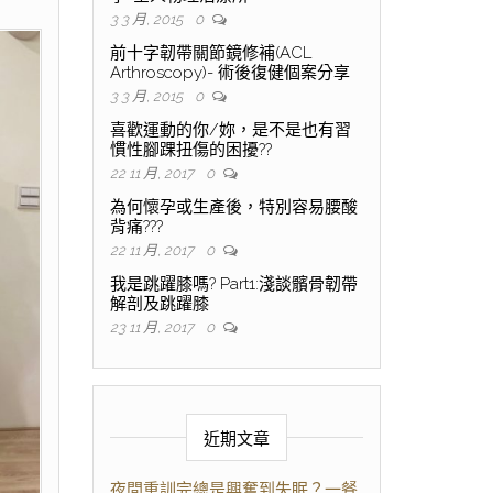
3 3 月, 2015
0
前十字韌帶關節鏡修補(ACL
Arthroscopy)- 術後復健個案分享
3 3 月, 2015
0
喜歡運動的你/妳，是不是也有習
慣性腳踝扭傷的困擾??
22 11 月, 2017
0
為何懷孕或生產後，特別容易腰酸
背痛???
22 11 月, 2017
0
我是跳躍膝嗎? Part1:淺談髕骨韌帶
解剖及跳躍膝
23 11 月, 2017
0
近期文章
夜間重訓完總是興奮到失眠？一餐