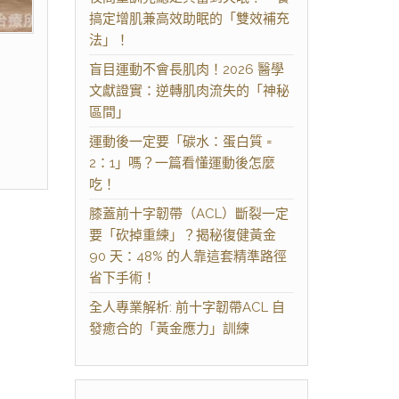
搞定增肌兼高效助眠的「雙效補充
法」！
盲目運動不會長肌肉！2026 醫學
文獻證實：逆轉肌肉流失的「神秘
區間」
運動後一定要「碳水：蛋白質 =
2：1」嗎？一篇看懂運動後怎麼
吃！
膝蓋前十字韌帶（ACL）斷裂一定
要「砍掉重練」？揭秘復健黃金
90 天：48% 的人靠這套精準路徑
省下手術！
全人專業解析: 前十字韌帶ACL 自
發癒合的「黃金應力」訓練