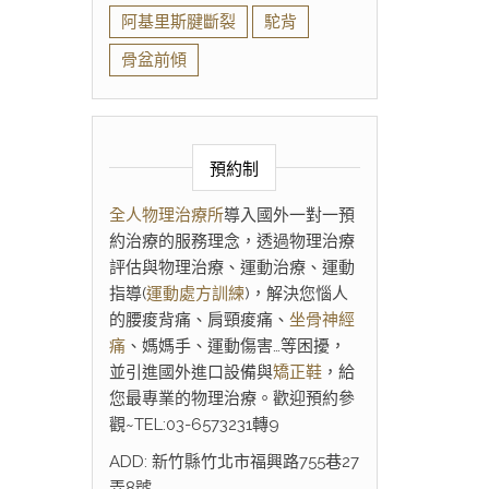
阿基里斯腱斷裂
駝背
骨盆前傾
預約制
全人物理治療所
導入國外一對一預
約治療的服務理念，透過物理治療
評估與物理治療、運動治療、運動
指導(
運動處方訓練
)，解決您惱人
的腰痠背痛、肩頸痠痛、
坐骨神經
痛
、媽媽手、運動傷害…等困擾，
並引進國外進口設備與
矯正鞋
，給
您最專業的物理治療。歡迎預約參
觀~TEL:03-6573231轉9
ADD: 新竹縣竹北市福興路755巷27
弄8號