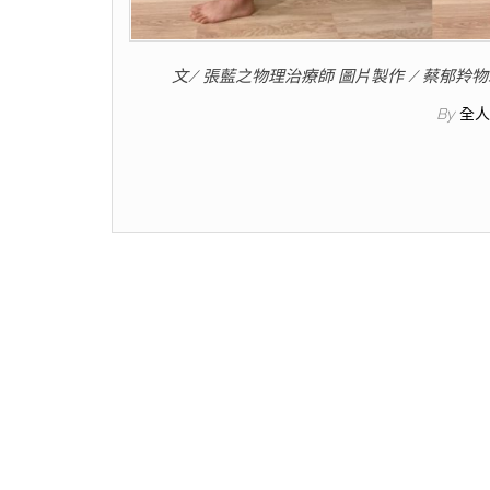
文/ 張藍之物理治療師 圖片製作 / 蔡郁羚
By
全