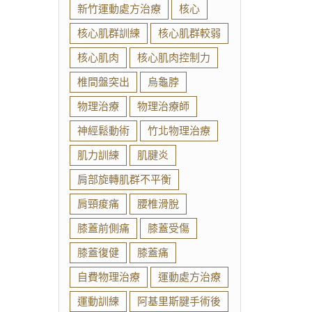
新竹運動處方治療
核心
核心肌群訓練
核心肌群較弱
核心肌肉
核心肌肉控制力
椎間盤突出
烏龜脖
物理治療
物理治療師
神經鬆動術
竹北物理治療
肌力訓練
肌腱炎
肩部旋轉肌群不平衡
肩頸痠痛
腰椎滑脫
膝蓋前側痛
膝蓋受傷
膝蓋復健
膝蓋痛
自費物理治療
運動處方治療
運動訓練
阿基里斯腱手術後