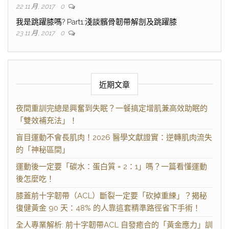
22 11 月, 2017
0
我是跳躍膝嗎? Part1:淺談髕骨韌帶解剖及跳躍膝
23 11 月, 2017
0
近期文章
夜間重訓完總是興奮到失眠？一餐搞定增肌兼高效助眠的
「雙效補充法」！
盲目運動不會長肌肉！2026 醫學文獻證實：逆轉肌肉流失
的「神秘區間」
運動後一定要「碳水：蛋白質 = 2：1」嗎？一篇看懂運動
後怎麼吃！
膝蓋前十字韌帶（ACL）斷裂一定要「砍掉重練」？揭秘
復健黃金 90 天：48% 的人靠這套精準路徑省下手術！
全人專業解析: 前十字韌帶ACL 自發癒合的「黃金應力」訓