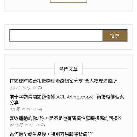
熱門文章
打籃球時膝蓋扭傷物理治療個案分享-全人物理治療所
3 3 月, 2015
0
前十字韌帶關節鏡修補(ACL Arthroscopy)- 術後復健個案
分享
3 3 月, 2015
0
喜歡運動的你/妳，是不是也有習慣性腳踝扭傷的困擾??
22 11 月, 2017
0
為何懷孕或生產後，特別容易腰酸背痛???