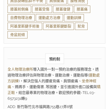
肩部旋轉肌群不平衡
肩頸痠痛
腰椎滑脫
膝蓋前側痛
膝蓋受傷
膝蓋復健
膝蓋痛
自費物理治療
運動處方治療
運動訓練
阿基里斯腱手術後
阿基里斯腱斷裂
駝背
骨盆前傾
預約制
全人物理治療所
導入國外一對一預約治療的服務理念，透
過物理治療評估與物理治療、運動治療、運動指導(
運動處
方訓練
)，解決您惱人的腰痠背痛、肩頸痠痛、
坐骨神經
痛
、媽媽手、運動傷害…等困擾，並引進國外進口設備與
矯
正鞋
，給您最專業的物理治療。歡迎預約參觀~TEL:03-
6573231轉9
ADD: 新竹縣竹北市福興路755巷27弄8號