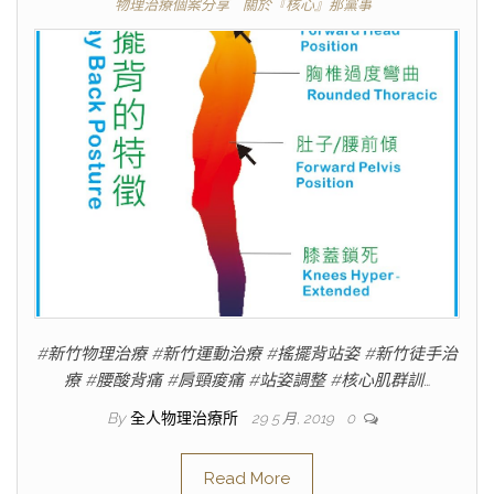
物理治療個案分享
關於『核心』那黨事
#新竹物理治療 #新竹運動治療 #搖擺背站姿 #新竹徒手治
療 #腰酸背痛 #肩頸痠痛 #站姿調整 #核心肌群訓…
By
全人物理治療所
29 5 月, 2019
0
Read More