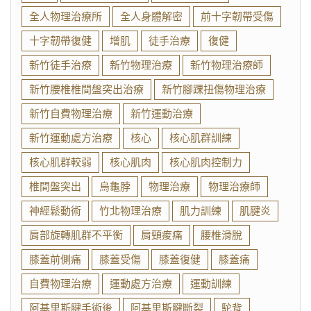
全人物理治療所
全人身體解密
前十字韌帶受傷
十字韌帶復健
增肌
徒手治療
復健
新竹徒手治療
新竹物理治療
新竹物理治療師
新竹腰椎椎間盤突出治療
新竹腳踝扭傷物理治療
新竹自費物理治療
新竹運動治療
新竹運動處方治療
核心
核心肌群訓練
核心肌群較弱
核心肌肉
核心肌肉控制力
椎間盤突出
烏龜脖
物理治療
物理治療師
神經鬆動術
竹北物理治療
肌力訓練
肌腱炎
肩部旋轉肌群不平衡
肩頸痠痛
腰椎滑脫
膝蓋前側痛
膝蓋受傷
膝蓋復健
膝蓋痛
自費物理治療
運動處方治療
運動訓練
阿基里斯腱手術後
阿基里斯腱斷裂
駝背