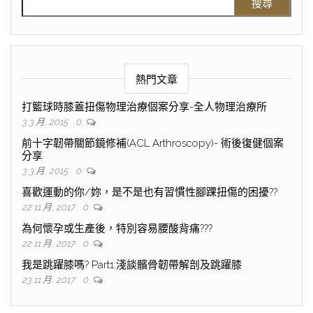
熱門文章
打籃球時膝蓋扭傷物理治療個案分享-全人物理治療所
3 3 月, 2015
0
前十字韌帶關節鏡修補(ACL Arthroscopy)- 術後復健個案
分享
3 3 月, 2015
0
喜歡運動的你/妳，是不是也有習慣性腳踝扭傷的困擾??
22 11 月, 2017
0
為何懷孕或生產後，特別容易腰酸背痛???
22 11 月, 2017
0
我是跳躍膝嗎? Part1:淺談髕骨韌帶解剖及跳躍膝
23 11 月, 2017
0