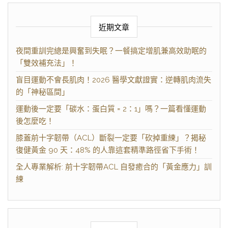
近期文章
夜間重訓完總是興奮到失眠？一餐搞定增肌兼高效助眠的
「雙效補充法」！
盲目運動不會長肌肉！2026 醫學文獻證實：逆轉肌肉流失
的「神秘區間」
運動後一定要「碳水：蛋白質 = 2：1」嗎？一篇看懂運動
後怎麼吃！
膝蓋前十字韌帶（ACL）斷裂一定要「砍掉重練」？揭秘
復健黃金 90 天：48% 的人靠這套精準路徑省下手術！
全人專業解析: 前十字韌帶ACL 自發癒合的「黃金應力」訓
練