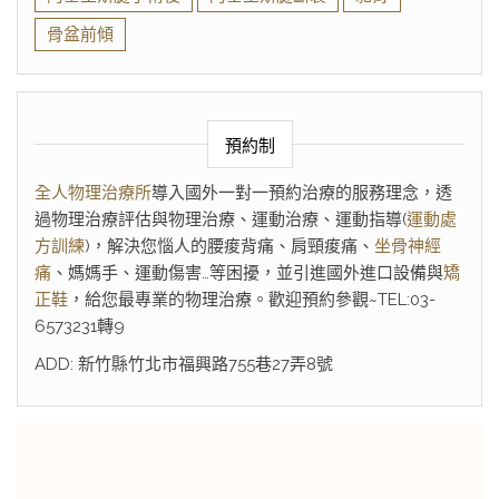
骨盆前傾
預約制
全人物理治療所
導入國外一對一預約治療的服務理念，透
過物理治療評估與物理治療、運動治療、運動指導(
運動處
方訓練
)，解決您惱人的腰痠背痛、肩頸痠痛、
坐骨神經
痛
、媽媽手、運動傷害…等困擾，並引進國外進口設備與
矯
正鞋
，給您最專業的物理治療。歡迎預約參觀~TEL:03-
6573231轉9
ADD: 新竹縣竹北市福興路755巷27弄8號