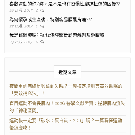
喜歡運動的你/妳，是不是也有習慣性腳踝扭傷的困擾??
22 11 月, 2017
0
為何懷孕或生產後，特別容易腰酸背痛???
22 11 月, 2017
0
我是跳躍膝嗎? Part1:淺談髕骨韌帶解剖及跳躍膝
23 11 月, 2017
0
近期文章
夜間重訓完總是興奮到失眠？一餐搞定增肌兼高效助眠的
「雙效補充法」！
盲目運動不會長肌肉！2026 醫學文獻證實：逆轉肌肉流失
的「神秘區間」
運動後一定要「碳水：蛋白質 = 2：1」嗎？一篇看懂運動
後怎麼吃！