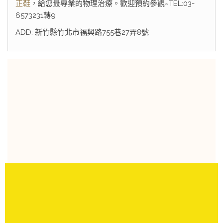
正鞋
，給您最專業的物理治療。歡迎預約參觀~TEL:03-
6573231轉9
ADD: 新竹縣竹北市福興路755巷27弄8號