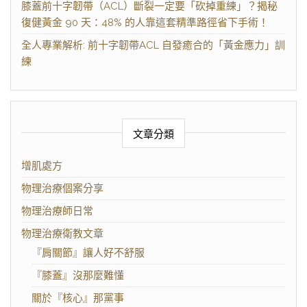
膝蓋前十字韌帶（ACL）斷裂一定要「砍掉重練」？揭秘
復健黃金 90 天：48% 的人靠這套精準路徑省下手術！
全人專業解析: 前十字韌帶ACL 自發癒合的「黃金應力」訓
練
文章分類
增肌處方
物理治療個案分享
物理治療師日常
物理治療衛教文章
『肩關節』讓人好不舒服
『膝蓋』沒那麼難懂
關於『核心』那黨事