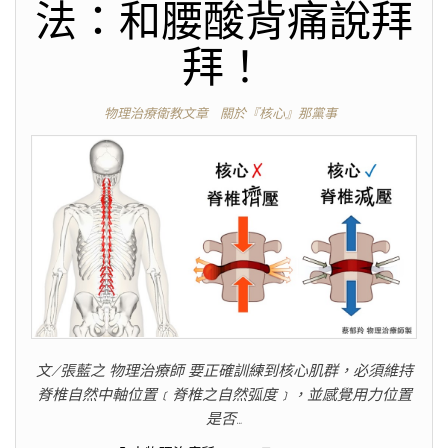
法：和腰酸背痛說拜
拜！
物理治療衛教文章
關於『核心』那黨事
文/張藍之 物理治療師 要正確訓練到核心肌群，必須維持
脊椎自然中軸位置﹝脊椎之自然弧度﹞，並感覺用力位置
是否…