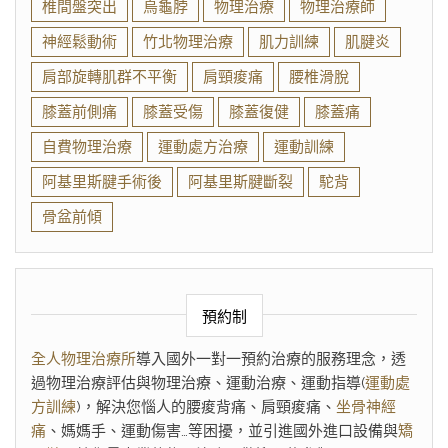
椎間盤突出
烏龜脖
物理治療
物理治療師
神經鬆動術
竹北物理治療
肌力訓練
肌腱炎
肩部旋轉肌群不平衡
肩頸痠痛
腰椎滑脫
膝蓋前側痛
膝蓋受傷
膝蓋復健
膝蓋痛
自費物理治療
運動處方治療
運動訓練
阿基里斯腱手術後
阿基里斯腱斷裂
駝背
骨盆前傾
預約制
全人物理治療所
導入國外一對一預約治療的服務理念，透
過物理治療評估與物理治療、運動治療、運動指導(
運動處
方訓練
)，解決您惱人的腰痠背痛、肩頸痠痛、
坐骨神經
痛
、媽媽手、運動傷害…等困擾，並引進國外進口設備與
矯