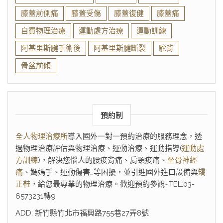
膝蓋前側痛
膝蓋受傷
膝蓋復健
膝蓋痛
自費物理治療
運動處方治療
運動訓練
阿基里斯腱手術後
阿基里斯腱斷裂
駝背
骨盆前傾
預約制
全人物理治療所
導入國外一對一預約治療的服務理念，透
過物理治療評估與物理治療、運動治療、運動指導(
運動處
方訓練
)，解決您惱人的腰痠背痛、肩頸痠痛、
坐骨神經
痛
、媽媽手、運動傷害…等困擾，並引進國外進口設備與
矯
正鞋
，給您最專業的物理治療。歡迎預約參觀~TEL:03-
6573231轉9
ADD: 新竹縣竹北市福興路755巷27弄8號