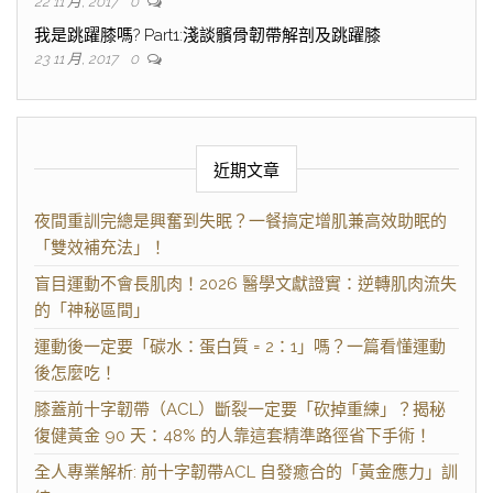
22 11 月, 2017
0
我是跳躍膝嗎? Part1:淺談髕骨韌帶解剖及跳躍膝
23 11 月, 2017
0
近期文章
夜間重訓完總是興奮到失眠？一餐搞定增肌兼高效助眠的
「雙效補充法」！
盲目運動不會長肌肉！2026 醫學文獻證實：逆轉肌肉流失
的「神秘區間」
運動後一定要「碳水：蛋白質 = 2：1」嗎？一篇看懂運動
後怎麼吃！
膝蓋前十字韌帶（ACL）斷裂一定要「砍掉重練」？揭秘
復健黃金 90 天：48% 的人靠這套精準路徑省下手術！
全人專業解析: 前十字韌帶ACL 自發癒合的「黃金應力」訓