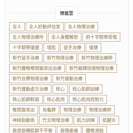
標籤雲
全人
全人好動評估室
全人物理治療
全人物理治療所
全人身體解密
前十字韌帶受傷
十字韌帶復健
增肌
徒手治療
復健
新竹徒手治療
新竹物理治療
新竹物理治療師
新竹腰椎椎間盤突出治療
新竹腳踝扭傷物理治療
新竹自費物理治療
新竹運動治療
新竹運動處方治療
核心
核心肌群訓練
核心肌群較弱
核心肌肉
核心肌肉控制力
椎間盤突出
烏龜脖
物理治療
物理治療師
神經鬆動術
竹北物理治療
肌力訓練
肌腱炎
肩部旋轉肌群不平衡
肩頸痠痛
腰椎滑脫