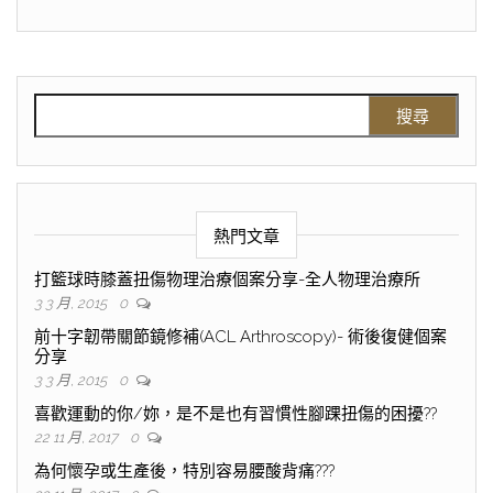
熱門文章
打籃球時膝蓋扭傷物理治療個案分享-全人物理治療所
3 3 月, 2015
0
前十字韌帶關節鏡修補(ACL Arthroscopy)- 術後復健個案
分享
3 3 月, 2015
0
喜歡運動的你/妳，是不是也有習慣性腳踝扭傷的困擾??
22 11 月, 2017
0
為何懷孕或生產後，特別容易腰酸背痛???