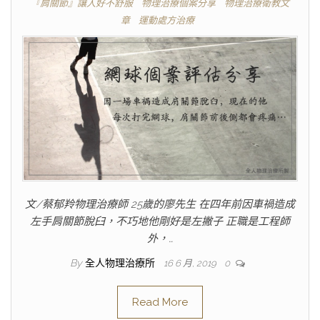
『肩關節』讓人好不舒服
物理治療個案分享
物理治療衛教文
章
運動處方治療
文/蔡郁羚物理治療師 25歲的廖先生 在四年前因車禍造成
左手肩關節脫臼，不巧地他剛好是左撇子 正職是工程師
外，…
By
全人物理治療所
16 6 月, 2019
0
Read More