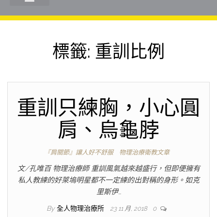
標籤:
重訓比例
重訓只練胸，小心圓
肩、烏龜脖
『肩關節』讓人好不舒服
物理治療衛教文章
文/孔唯百 物理治療師 重訓風氣越來越盛行，但即便擁有
私人教練的好萊塢明星都不一定練的出對稱的身形。如克
里斯伊…
By
全人物理治療所
23 11 月, 2018
0