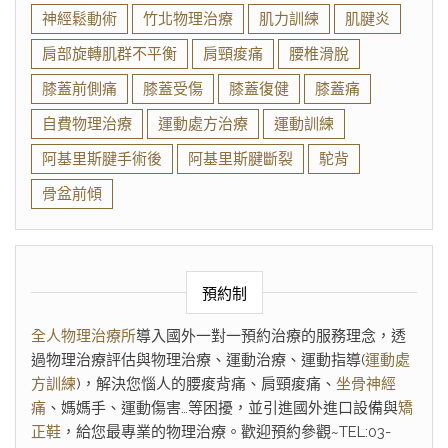
神經鬆動術
竹北物理治療
肌力訓練
肌腱炎
肩部旋轉肌群不平衡
肩頸痠痛
腰椎滑脫
膝蓋前側痛
膝蓋受傷
膝蓋復健
膝蓋痛
自費物理治療
運動處方治療
運動訓練
阿基里斯腱手術後
阿基里斯腱斷裂
駝背
骨盆前傾
預約制
全人物理治療所
導入國外一對一預約治療的服務理念，透
過物理治療評估與物理治療、運動治療、運動指導(
運動處
方訓練
)，解決您惱人的腰痠背痛、肩頸痠痛、
坐骨神經
痛
、媽媽手、運動傷害…等困擾，並引進國外進口設備與
矯
正鞋
，給您最專業的物理治療。歡迎預約參觀~TEL:03-