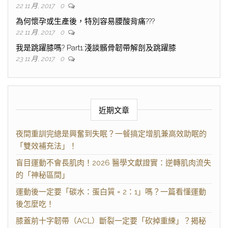
22 11 月, 2017
0
為何懷孕或生產後，特別容易腰酸背痛???
22 11 月, 2017
0
我是跳躍膝嗎? Part1:淺談髕骨韌帶解剖及跳躍膝
23 11 月, 2017
0
近期文章
夜間重訓完總是興奮到失眠？一餐搞定增肌兼高效助眠的
「雙效補充法」！
盲目運動不會長肌肉！2026 醫學文獻證實：逆轉肌肉流失
的「神秘區間」
運動後一定要「碳水：蛋白質 = 2：1」嗎？一篇看懂運動
後怎麼吃！
膝蓋前十字韌帶（ACL）斷裂一定要「砍掉重練」？揭秘