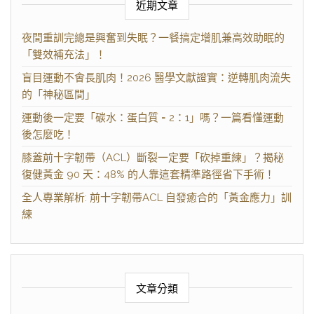
近期文章
夜間重訓完總是興奮到失眠？一餐搞定增肌兼高效助眠的
「雙效補充法」！
盲目運動不會長肌肉！2026 醫學文獻證實：逆轉肌肉流失
的「神秘區間」
運動後一定要「碳水：蛋白質 = 2：1」嗎？一篇看懂運動
後怎麼吃！
膝蓋前十字韌帶（ACL）斷裂一定要「砍掉重練」？揭秘
復健黃金 90 天：48% 的人靠這套精準路徑省下手術！
全人專業解析: 前十字韌帶ACL 自發癒合的「黃金應力」訓
練
文章分類