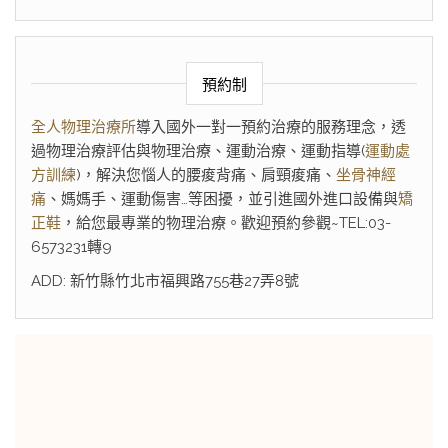
預約制
全人物理治療所
導入國外一對一預約治療的服務理念，透
過物理治療評估與物理治療、運動治療、運動指導(
運動處
方訓練
)，解決您惱人的腰痠背痛、肩頸痠痛、
坐骨神經
痛
、媽媽手、運動傷害…等困擾，並引進國外進口設備與
矯
正鞋
，給您最專業的物理治療。歡迎預約參觀~TEL:03-
6573231轉9
ADD: 新竹縣竹北市福興路755巷27弄8號