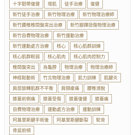
十字韌帶復健
增肌
徒手治療
復健
新竹徒手治療
新竹物理治療
新竹物理治療師
新竹腰椎椎間盤突出治療
新竹腳踝扭傷物理治療
新竹自費物理治療
新竹運動治療
新竹運動處方治療
核心
核心肌群訓練
核心肌群較弱
核心肌肉
核心肌肉控制力
椎間盤突出
烏龜脖
物理治療
物理治療師
神經鬆動術
竹北物理治療
肌力訓練
肌腱炎
肩部旋轉肌群不平衡
肩頸痠痛
腰椎滑脫
膝蓋前側痛
膝蓋受傷
膝蓋復健
膝蓋痛
自費物理治療
運動處方治療
運動訓練
阿基里斯腱手術後
阿基里斯腱斷裂
駝背
骨盆前傾