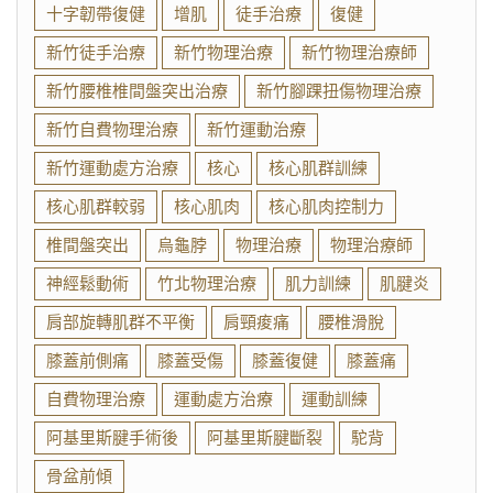
十字韌帶復健
增肌
徒手治療
復健
新竹徒手治療
新竹物理治療
新竹物理治療師
新竹腰椎椎間盤突出治療
新竹腳踝扭傷物理治療
新竹自費物理治療
新竹運動治療
新竹運動處方治療
核心
核心肌群訓練
核心肌群較弱
核心肌肉
核心肌肉控制力
椎間盤突出
烏龜脖
物理治療
物理治療師
神經鬆動術
竹北物理治療
肌力訓練
肌腱炎
肩部旋轉肌群不平衡
肩頸痠痛
腰椎滑脫
膝蓋前側痛
膝蓋受傷
膝蓋復健
膝蓋痛
自費物理治療
運動處方治療
運動訓練
阿基里斯腱手術後
阿基里斯腱斷裂
駝背
骨盆前傾