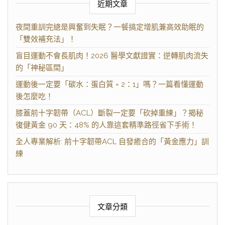
近期文章
夜間重訓完總是興奮到失眠？一餐搞定增肌兼高效助眠的
「雙效補充法」！
盲目運動不會長肌肉！2026 醫學文獻證實：逆轉肌肉流失
的「神秘區間」
運動後一定要「碳水：蛋白質 = 2：1」嗎？一篇看懂運動
後怎麼吃！
膝蓋前十字韌帶（ACL）斷裂一定要「砍掉重練」？揭秘
復健黃金 90 天：48% 的人靠這套精準路徑省下手術！
全人專業解析: 前十字韌帶ACL 自發癒合的「黃金應力」訓
練
文章分類