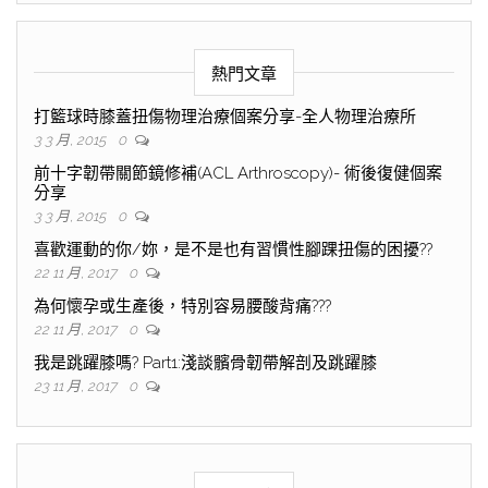
熱門文章
打籃球時膝蓋扭傷物理治療個案分享-全人物理治療所
3 3 月, 2015
0
前十字韌帶關節鏡修補(ACL Arthroscopy)- 術後復健個案
分享
3 3 月, 2015
0
喜歡運動的你/妳，是不是也有習慣性腳踝扭傷的困擾??
22 11 月, 2017
0
為何懷孕或生產後，特別容易腰酸背痛???
22 11 月, 2017
0
我是跳躍膝嗎? Part1:淺談髕骨韌帶解剖及跳躍膝
23 11 月, 2017
0