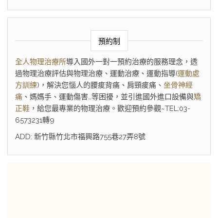
預約制
全人物理治療所
導入國外一對一預約治療的服務理念，透
過物理治療評估與物理治療、運動治療、運動指導(
運動處
方訓練
)，解決您惱人的腰痠背痛、肩頸痠痛、
坐骨神經
痛
、媽媽手、運動傷害…等困擾，並引進國外進口設備與
矯
正鞋
，給您最專業的物理治療。歡迎預約參觀~TEL:03-
6573231轉9
ADD: 新竹縣竹北市福興路755巷27弄8號