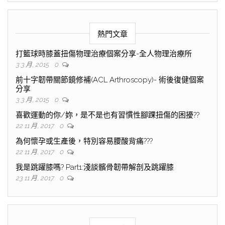
熱門文章
打籃球時膝蓋扭傷物理治療個案分享-全人物理治療所
3 3 月, 2015
0
前十字韌帶關節鏡修補(ACL Arthroscopy)- 術後復健個案
分享
3 3 月, 2015
0
喜歡運動的你/妳，是不是也有習慣性腳踝扭傷的困擾??
22 11 月, 2017
0
為何懷孕或生產後，特別容易腰酸背痛???
22 11 月, 2017
0
我是跳躍膝嗎? Part1:淺談髕骨韌帶解剖及跳躍膝
23 11 月, 2017
0