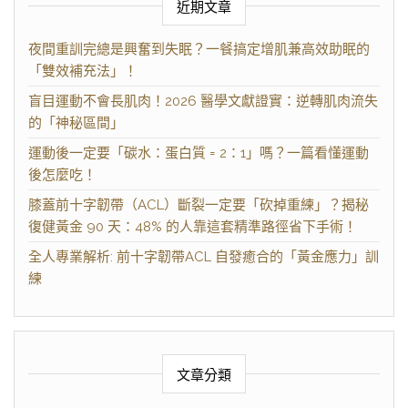
近期文章
夜間重訓完總是興奮到失眠？一餐搞定增肌兼高效助眠的
「雙效補充法」！
盲目運動不會長肌肉！2026 醫學文獻證實：逆轉肌肉流失
的「神秘區間」
運動後一定要「碳水：蛋白質 = 2：1」嗎？一篇看懂運動
後怎麼吃！
膝蓋前十字韌帶（ACL）斷裂一定要「砍掉重練」？揭秘
復健黃金 90 天：48% 的人靠這套精準路徑省下手術！
全人專業解析: 前十字韌帶ACL 自發癒合的「黃金應力」訓
練
文章分類