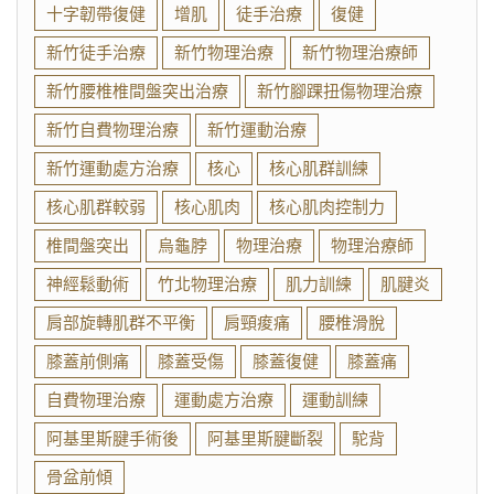
十字韌帶復健
增肌
徒手治療
復健
新竹徒手治療
新竹物理治療
新竹物理治療師
新竹腰椎椎間盤突出治療
新竹腳踝扭傷物理治療
新竹自費物理治療
新竹運動治療
新竹運動處方治療
核心
核心肌群訓練
核心肌群較弱
核心肌肉
核心肌肉控制力
椎間盤突出
烏龜脖
物理治療
物理治療師
神經鬆動術
竹北物理治療
肌力訓練
肌腱炎
肩部旋轉肌群不平衡
肩頸痠痛
腰椎滑脫
膝蓋前側痛
膝蓋受傷
膝蓋復健
膝蓋痛
自費物理治療
運動處方治療
運動訓練
阿基里斯腱手術後
阿基里斯腱斷裂
駝背
骨盆前傾