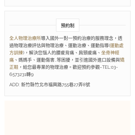
預約制
全人物理治療所
導入國外一對一預約治療的服務理念，透
過物理治療評估與物理治療、運動治療、運動指導(
運動處
方訓練
)，解決您惱人的腰痠背痛、肩頸痠痛、
坐骨神經
痛
、媽媽手、運動傷害…等困擾，並引進國外進口設備與
矯
正鞋
，給您最專業的物理治療。歡迎預約參觀~TEL:03-
6573231轉9
ADD: 新竹縣竹北市福興路755巷27弄8號