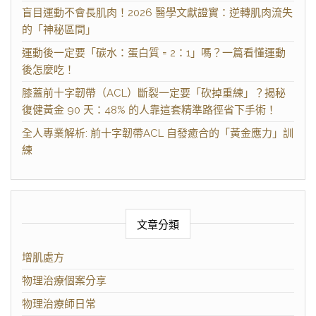
盲目運動不會長肌肉！2026 醫學文獻證實：逆轉肌肉流失
的「神秘區間」
運動後一定要「碳水：蛋白質 = 2：1」嗎？一篇看懂運動
後怎麼吃！
膝蓋前十字韌帶（ACL）斷裂一定要「砍掉重練」？揭秘
復健黃金 90 天：48% 的人靠這套精準路徑省下手術！
全人專業解析: 前十字韌帶ACL 自發癒合的「黃金應力」訓
練
文章分類
增肌處方
物理治療個案分享
物理治療師日常