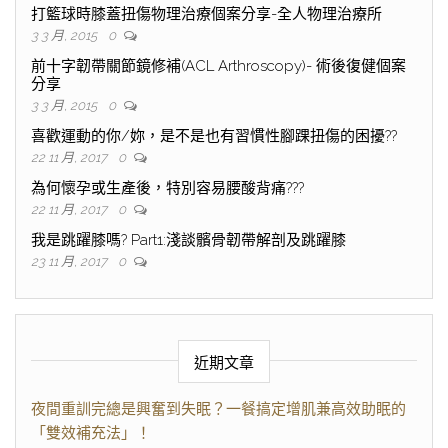
打籃球時膝蓋扭傷物理治療個案分享-全人物理治療所
3 3 月, 2015
0
前十字韌帶關節鏡修補(ACL Arthroscopy)- 術後復健個案
分享
3 3 月, 2015
0
喜歡運動的你/妳，是不是也有習慣性腳踝扭傷的困擾??
22 11 月, 2017
0
為何懷孕或生產後，特別容易腰酸背痛???
22 11 月, 2017
0
我是跳躍膝嗎? Part1:淺談髕骨韌帶解剖及跳躍膝
23 11 月, 2017
0
近期文章
夜間重訓完總是興奮到失眠？一餐搞定增肌兼高效助眠的
「雙效補充法」！