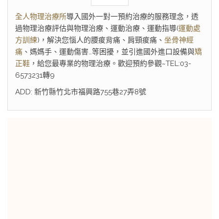
全人物理治療所
導入國外一對一預約治療的服務理念，透
過物理治療評估與物理治療、運動治療、運動指導(
運動處
方訓練
)，解決您惱人的腰痠背痛、肩頸痠痛、
坐骨神經
痛
、媽媽手、運動傷害…等困擾，並引進國外進口設備與
矯
正鞋
，給您最專業的物理治療。歡迎預約參觀~TEL:03-
6573231轉9
ADD: 新竹縣竹北市福興路755巷27弄8號