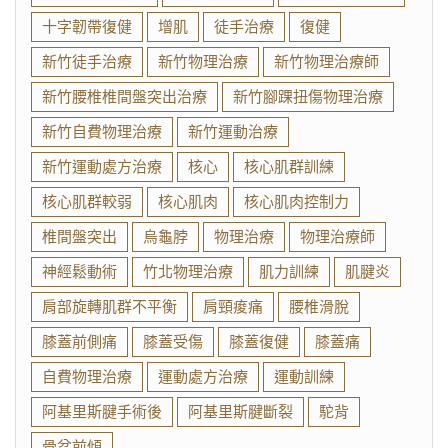
十字韌帶復健
增肌
徒手治療
復健
新竹徒手治療
新竹物理治療
新竹物理治療師
新竹腰椎椎間盤突出治療
新竹腳踝扭傷物理治療
新竹自費物理治療
新竹運動治療
新竹運動處方治療
核心
核心肌群訓練
核心肌群較弱
核心肌肉
核心肌肉控制力
椎間盤突出
烏龜脖
物理治療
物理治療師
神經鬆動術
竹北物理治療
肌力訓練
肌腱炎
肩部旋轉肌群不平衡
肩頸痠痛
腰椎滑脫
膝蓋前側痛
膝蓋受傷
膝蓋復健
膝蓋痛
自費物理治療
運動處方治療
運動訓練
阿基里斯腱手術後
阿基里斯腱斷裂
駝背
骨盆前傾