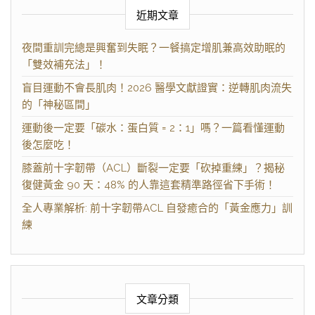
近期文章
夜間重訓完總是興奮到失眠？一餐搞定增肌兼高效助眠的
「雙效補充法」！
盲目運動不會長肌肉！2026 醫學文獻證實：逆轉肌肉流失
的「神秘區間」
運動後一定要「碳水：蛋白質 = 2：1」嗎？一篇看懂運動
後怎麼吃！
膝蓋前十字韌帶（ACL）斷裂一定要「砍掉重練」？揭秘
復健黃金 90 天：48% 的人靠這套精準路徑省下手術！
全人專業解析: 前十字韌帶ACL 自發癒合的「黃金應力」訓
練
文章分類