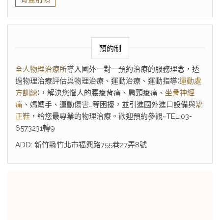
預約制
全人物理治療所
導入國外一對一預約治療的服務理念，透
過物理治療評估與物理治療、運動治療、運動指導(
運動處
方訓練
)，解決您惱人的腰痠背痛、肩頸痠痛、
坐骨神經
痛
、媽媽手、運動傷害…等困擾，並引進國外進口設備與
矯
正鞋
，給您最專業的物理治療。歡迎預約參觀~TEL:03-
6573231轉9
ADD: 新竹縣竹北市福興路755巷27弄8號