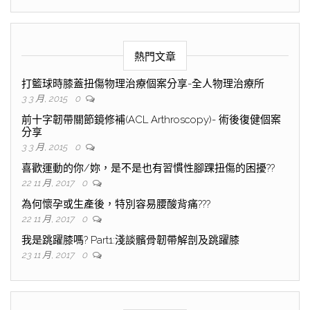
熱門文章
打籃球時膝蓋扭傷物理治療個案分享-全人物理治療所
3 3 月, 2015
0
前十字韌帶關節鏡修補(ACL Arthroscopy)- 術後復健個案
分享
3 3 月, 2015
0
喜歡運動的你/妳，是不是也有習慣性腳踝扭傷的困擾??
22 11 月, 2017
0
為何懷孕或生產後，特別容易腰酸背痛???
22 11 月, 2017
0
我是跳躍膝嗎? Part1:淺談髕骨韌帶解剖及跳躍膝
23 11 月, 2017
0