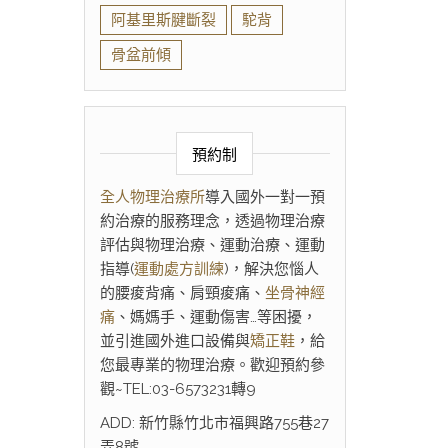
阿基里斯腱斷裂
駝背
骨盆前傾
預約制
全人物理治療所
導入國外一對一預
約治療的服務理念，透過物理治療
評估與物理治療、運動治療、運動
指導(
運動處方訓練
)，解決您惱人
的腰痠背痛、肩頸痠痛、
坐骨神經
痛
、媽媽手、運動傷害…等困擾，
並引進國外進口設備與
矯正鞋
，給
您最專業的物理治療。歡迎預約參
觀~TEL:03-6573231轉9
ADD: 新竹縣竹北市福興路755巷27
弄8號