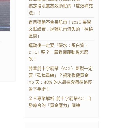
搞定增肌兼高效助眠的「雙效補充
法」！
盲目運動不會長肌肉！2026 醫學
文獻證實：逆轉肌肉流失的「神秘
區間」
…
運動後一定要「碳水：蛋白質 =
2：1」嗎？一篇看懂運動後怎麼
吃！
膝蓋前十字韌帶（ACL）斷裂一定
要「砍掉重練」？揭秘復健黃金
90 天：48% 的人靠這套精準路徑
省下手術！
全人專業解析: 前十字韌帶ACL 自
發癒合的「黃金應力」訓練