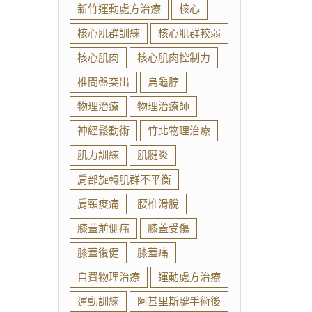
新竹運動處方治療
核心
核心肌群訓練
核心肌群較弱
核心肌肉
核心肌肉控制力
椎間盤突出
烏龜脖
物理治療
物理治療師
神經鬆動術
竹北物理治療
肌力訓練
肌腱炎
肩部旋轉肌群不平衡
肩頸痠痛
腰椎滑脫
膝蓋前側痛
膝蓋受傷
膝蓋復健
膝蓋痛
自費物理治療
運動處方治療
運動訓練
阿基里斯腱手術後