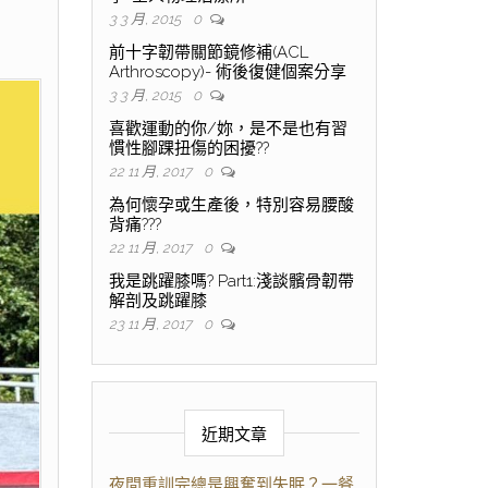
3 3 月, 2015
0
前十字韌帶關節鏡修補(ACL
Arthroscopy)- 術後復健個案分享
3 3 月, 2015
0
喜歡運動的你/妳，是不是也有習
慣性腳踝扭傷的困擾??
22 11 月, 2017
0
為何懷孕或生產後，特別容易腰酸
背痛???
22 11 月, 2017
0
我是跳躍膝嗎? Part1:淺談髕骨韌帶
解剖及跳躍膝
23 11 月, 2017
0
近期文章
夜間重訓完總是興奮到失眠？一餐