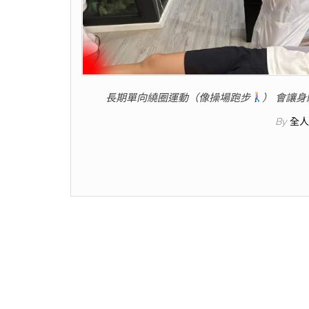
長期單向繞圈運動（像操場跑步
） 會讓
By
全