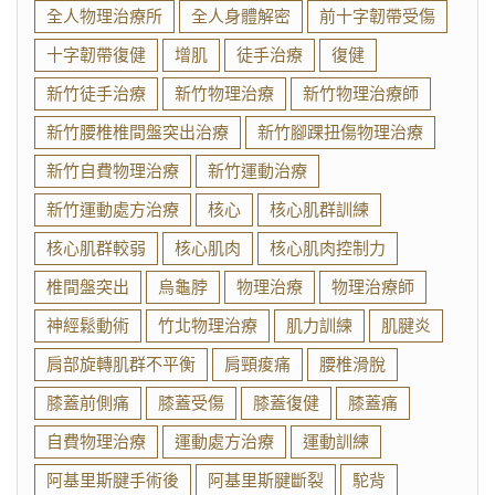
全人物理治療所
全人身體解密
前十字韌帶受傷
十字韌帶復健
增肌
徒手治療
復健
新竹徒手治療
新竹物理治療
新竹物理治療師
新竹腰椎椎間盤突出治療
新竹腳踝扭傷物理治療
新竹自費物理治療
新竹運動治療
新竹運動處方治療
核心
核心肌群訓練
核心肌群較弱
核心肌肉
核心肌肉控制力
椎間盤突出
烏龜脖
物理治療
物理治療師
神經鬆動術
竹北物理治療
肌力訓練
肌腱炎
肩部旋轉肌群不平衡
肩頸痠痛
腰椎滑脫
膝蓋前側痛
膝蓋受傷
膝蓋復健
膝蓋痛
自費物理治療
運動處方治療
運動訓練
阿基里斯腱手術後
阿基里斯腱斷裂
駝背