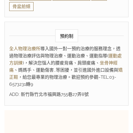
骨盆前傾
預約制
全人物理治療所
導入國外一對一預約治療的服務理念，透
過物理治療評估與物理治療、運動治療、運動指導(
運動處
方訓練
)，解決您惱人的腰痠背痛、肩頸痠痛、
坐骨神經
痛
、媽媽手、運動傷害…等困擾，並引進國外進口設備與
矯
正鞋
，給您最專業的物理治療。歡迎預約參觀~TEL:03-
6573231轉9
ADD: 新竹縣竹北市福興路755巷27弄8號