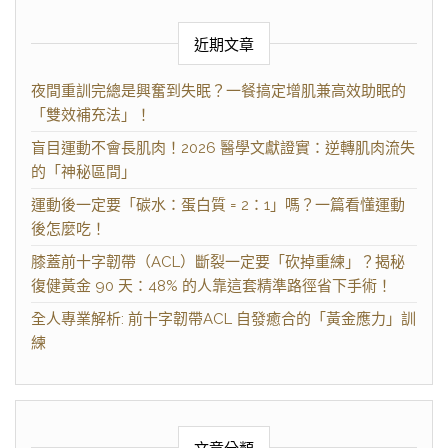
近期文章
夜間重訓完總是興奮到失眠？一餐搞定增肌兼高效助眠的
「雙效補充法」！
盲目運動不會長肌肉！2026 醫學文獻證實：逆轉肌肉流失
的「神秘區間」
運動後一定要「碳水：蛋白質 = 2：1」嗎？一篇看懂運動
後怎麼吃！
膝蓋前十字韌帶（ACL）斷裂一定要「砍掉重練」？揭秘
復健黃金 90 天：48% 的人靠這套精準路徑省下手術！
全人專業解析: 前十字韌帶ACL 自發癒合的「黃金應力」訓
練