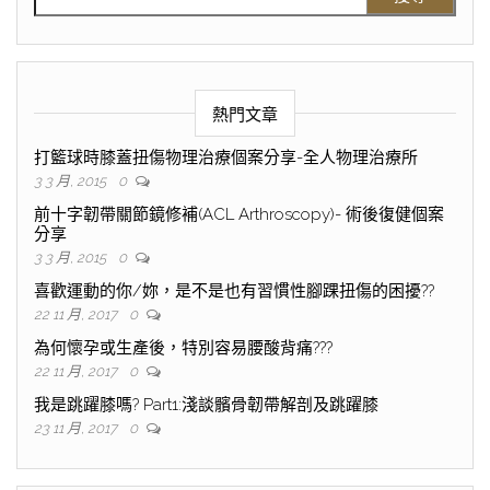
熱門文章
打籃球時膝蓋扭傷物理治療個案分享-全人物理治療所
3 3 月, 2015
0
前十字韌帶關節鏡修補(ACL Arthroscopy)- 術後復健個案
分享
3 3 月, 2015
0
喜歡運動的你/妳，是不是也有習慣性腳踝扭傷的困擾??
22 11 月, 2017
0
為何懷孕或生產後，特別容易腰酸背痛???
22 11 月, 2017
0
我是跳躍膝嗎? Part1:淺談髕骨韌帶解剖及跳躍膝
23 11 月, 2017
0