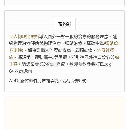
預約制
全人物理治療所
導入國外一對一預約治療的服務理念，透
過物理治療評估與物理治療、運動治療、運動指導(
運動處
方訓練
)，解決您惱人的腰痠背痛、肩頸痠痛、
坐骨神經
痛
、媽媽手、運動傷害…等困擾，並引進國外進口設備與
矯
正鞋
，給您最專業的物理治療。歡迎預約參觀~TEL:03-
6573231轉9
ADD: 新竹縣竹北市福興路755巷27弄8號