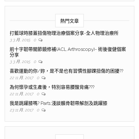
熱門文章
打籃球時膝蓋扭傷物理治療個案分享-全人物理治療所
3 3 月, 2015
0
前十字韌帶關節鏡修補(ACL Arthroscopy)- 術後復健個案
分享
3 3 月, 2015
0
喜歡運動的你/妳，是不是也有習慣性腳踝扭傷的困擾??
22 11 月, 2017
0
為何懷孕或生產後，特別容易腰酸背痛???
22 11 月, 2017
0
我是跳躍膝嗎? Part1:淺談髕骨韌帶解剖及跳躍膝
23 11 月, 2017
0