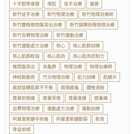
十字韌帶復健
增肌
徒手治療
復健
新竹徒手治療
新竹物理治療
新竹物理治療師
新竹腰椎椎間盤突出治療
新竹腳踝扭傷物理治療
新竹自費物理治療
新竹運動治療
新竹運動處方治療
核心
核心肌群訓練
核心肌群較弱
核心肌肉
核心肌肉控制力
椎間盤突出
烏龜脖
物理治療
物理治療師
神經鬆動術
竹北物理治療
肌力訓練
肌腱炎
肩部旋轉肌群不平衡
肩頸痠痛
腰椎滑脫
膝蓋前側痛
膝蓋受傷
膝蓋復健
膝蓋痛
自費物理治療
運動處方治療
運動訓練
阿基里斯腱手術後
阿基里斯腱斷裂
駝背
骨盆前傾