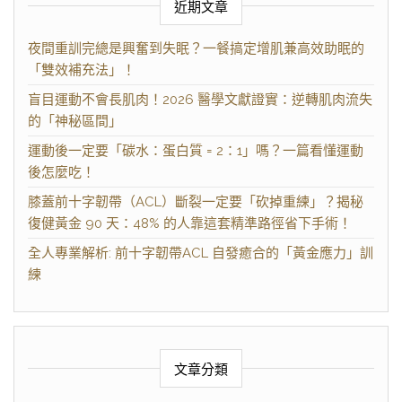
近期文章
夜間重訓完總是興奮到失眠？一餐搞定增肌兼高效助眠的
「雙效補充法」！
盲目運動不會長肌肉！2026 醫學文獻證實：逆轉肌肉流失
的「神秘區間」
運動後一定要「碳水：蛋白質 = 2：1」嗎？一篇看懂運動
後怎麼吃！
膝蓋前十字韌帶（ACL）斷裂一定要「砍掉重練」？揭秘
復健黃金 90 天：48% 的人靠這套精準路徑省下手術！
全人專業解析: 前十字韌帶ACL 自發癒合的「黃金應力」訓
練
文章分類