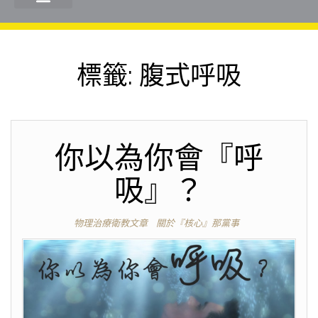
標籤:
腹式呼吸
你以為你會『呼
吸』？
物理治療衛教文章
關於『核心』那黨事