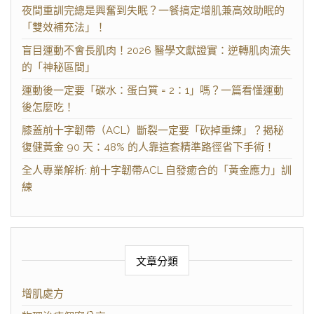
夜間重訓完總是興奮到失眠？一餐搞定增肌兼高效助眠的
「雙效補充法」！
盲目運動不會長肌肉！2026 醫學文獻證實：逆轉肌肉流失
的「神秘區間」
運動後一定要「碳水：蛋白質 = 2：1」嗎？一篇看懂運動
後怎麼吃！
膝蓋前十字韌帶（ACL）斷裂一定要「砍掉重練」？揭秘
復健黃金 90 天：48% 的人靠這套精準路徑省下手術！
全人專業解析: 前十字韌帶ACL 自發癒合的「黃金應力」訓
練
文章分類
增肌處方