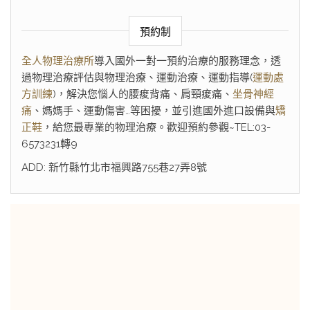
預約制
全人物理治療所
導入國外一對一預約治療的服務理念，透
過物理治療評估與物理治療、運動治療、運動指導(
運動處
方訓練
)，解決您惱人的腰痠背痛、肩頸痠痛、
坐骨神經
痛
、媽媽手、運動傷害…等困擾，並引進國外進口設備與
矯
正鞋
，給您最專業的物理治療。歡迎預約參觀~TEL:03-
6573231轉9
ADD: 新竹縣竹北市福興路755巷27弄8號