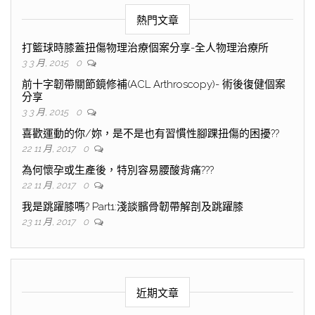
熱門文章
打籃球時膝蓋扭傷物理治療個案分享-全人物理治療所
3 3 月, 2015
0
前十字韌帶關節鏡修補(ACL Arthroscopy)- 術後復健個案
分享
3 3 月, 2015
0
喜歡運動的你/妳，是不是也有習慣性腳踝扭傷的困擾??
22 11 月, 2017
0
為何懷孕或生產後，特別容易腰酸背痛???
22 11 月, 2017
0
我是跳躍膝嗎? Part1:淺談髕骨韌帶解剖及跳躍膝
23 11 月, 2017
0
近期文章