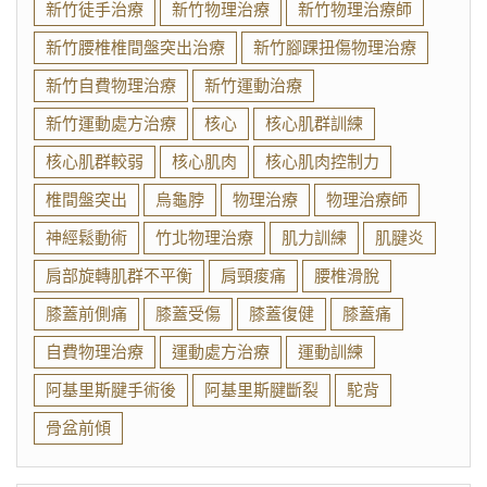
新竹徒手治療
新竹物理治療
新竹物理治療師
新竹腰椎椎間盤突出治療
新竹腳踝扭傷物理治療
新竹自費物理治療
新竹運動治療
新竹運動處方治療
核心
核心肌群訓練
核心肌群較弱
核心肌肉
核心肌肉控制力
椎間盤突出
烏龜脖
物理治療
物理治療師
神經鬆動術
竹北物理治療
肌力訓練
肌腱炎
肩部旋轉肌群不平衡
肩頸痠痛
腰椎滑脫
膝蓋前側痛
膝蓋受傷
膝蓋復健
膝蓋痛
自費物理治療
運動處方治療
運動訓練
阿基里斯腱手術後
阿基里斯腱斷裂
駝背
骨盆前傾