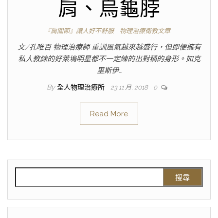
肩、烏龜脖
『肩關節』讓人好不舒服
物理治療衛教文章
文/孔唯百 物理治療師 重訓風氣越來越盛行，但即便擁有
私人教練的好萊塢明星都不一定練的出對稱的身形。如克
里斯伊…
By
全人物理治療所
23 11 月, 2018
0
Read More