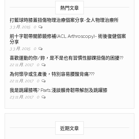
熱門文章
打籃球時膝蓋扭傷物理治療個案分享-全人物理治療所
3 3 月, 2015
0
前十字韌帶關節鏡修補(ACL Arthroscopy)- 術後復健個案
分享
3 3 月, 2015
0
喜歡運動的你/妳，是不是也有習慣性腳踝扭傷的困擾??
22 11 月, 2017
0
為何懷孕或生產後，特別容易腰酸背痛???
22 11 月, 2017
0
我是跳躍膝嗎? Part1:淺談髕骨韌帶解剖及跳躍膝
23 11 月, 2017
0
近期文章