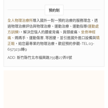
預約制
全人物理治療所
導入國外一對一預約治療的服務理念，透
過物理治療評估與物理治療、運動治療、運動指導(
運動處
方訓練
)，解決您惱人的腰痠背痛、肩頸痠痛、
坐骨神經
痛
、媽媽手、運動傷害…等困擾，並引進國外進口設備與
矯
正鞋
，給您最專業的物理治療。歡迎預約參觀~TEL:03-
6573231轉9
ADD: 新竹縣竹北市福興路755巷27弄8號