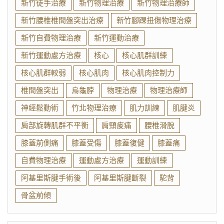
新竹徒手治療
新竹物理治療
新竹物理治療師
新竹腰椎椎間盤突出治療
新竹腳踝扭傷物理治療
新竹自費物理治療
新竹運動治療
新竹運動處方治療
核心
核心肌群訓練
核心肌群較弱
核心肌肉
核心肌肉控制力
椎間盤突出
烏龜脖
物理治療
物理治療師
神經鬆動術
竹北物理治療
肌力訓練
肌腱炎
肩部旋轉肌群不平衡
肩頸痠痛
腰椎滑脫
膝蓋前側痛
膝蓋受傷
膝蓋復健
膝蓋痛
自費物理治療
運動處方治療
運動訓練
阿基里斯腱手術後
阿基里斯腱斷裂
駝背
骨盆前傾