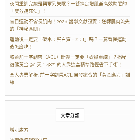
夜間重訓完總是興奮到失眠？一餐搞定增肌兼高效助眠的
「雙效補充法」！
盲目運動不會長肌肉！2026 醫學文獻證實：逆轉肌肉流失
的「神秘區間」
運動後一定要「碳水：蛋白質 = 2：1」嗎？一篇看懂運動
後怎麼吃！
膝蓋前十字韌帶（ACL）斷裂一定要「砍掉重練」？揭秘
復健黃金 90 天：48% 的人靠這套精準路徑省下手術！
全人專業解析: 前十字韌帶ACL 自發癒合的「黃金應力」訓
練
文章分類
增肌處方