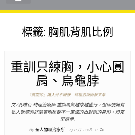
標籤:
胸肌背肌比例
重訓只練胸，小心圓
肩、烏龜脖
『肩關節』讓人好不舒服
物理治療衛教文章
文/孔唯百 物理治療師 重訓風氣越來越盛行，但即便擁有
私人教練的好萊塢明星都不一定練的出對稱的身形。如克
里斯伊…
By
全人物理治療所
23 11 月, 2018
0