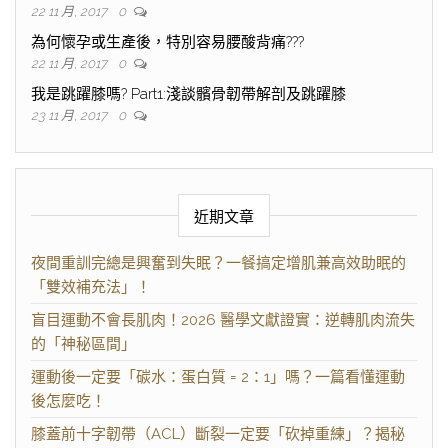
22 11 月, 2017
0
為何懷孕或生產後，特別容易腰酸背痛???
22 11 月, 2017
0
我是跳躍膝嗎? Part1:淺談髕骨韌帶解剖及跳躍膝
23 11 月, 2017
0
近期文章
夜間重訓完總是興奮到失眠？一餐搞定增肌兼高效助眠的
「雙效補充法」！
盲目運動不會長肌肉！2026 醫學文獻證實：逆轉肌肉流失
的「神秘區間」
運動後一定要「碳水：蛋白質 = 2：1」嗎？一篇看懂運動
後怎麼吃！
膝蓋前十字韌帶（ACL）斷裂一定要「砍掉重練」？揭秘