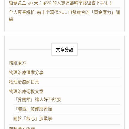
復健黃金 90 天：48% 的人靠這套精準路徑省下手術！
全人專業解析: 前十字韌帶ACL 自發癒合的「黃金應力」訓
練
文章分類
增肌處方
物理治療個案分享
物理治療師日常
物理治療衛教文章
『肩關節』讓人好不舒服
『膝蓋』沒那麼難懂
關於『核心』那黨事