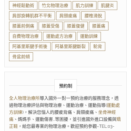
神經鬆動術
竹北物理治療
肌力訓練
肌腱炎
肩部旋轉肌群不平衡
肩頸痠痛
腰椎滑脫
膝蓋前側痛
膝蓋受傷
膝蓋復健
膝蓋痛
自費物理治療
運動處方治療
運動訓練
阿基里斯腱手術後
阿基里斯腱斷裂
駝背
骨盆前傾
預約制
全人物理治療所
導入國外一對一預約治療的服務理念，透
過物理治療評估與物理治療、運動治療、運動指導(
運動處
方訓練
)，解決您惱人的腰痠背痛、肩頸痠痛、
坐骨神經
痛
、媽媽手、運動傷害…等困擾，並引進國外進口設備與
矯
正鞋
，給您最專業的物理治療。歡迎預約參觀~TEL:03-