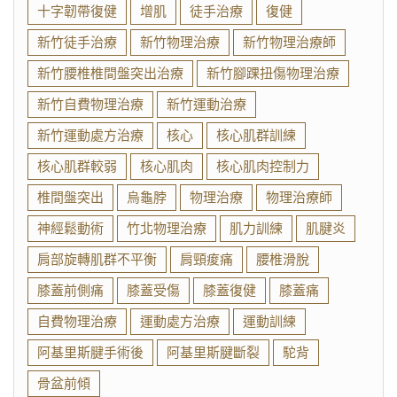
十字韌帶復健
增肌
徒手治療
復健
新竹徒手治療
新竹物理治療
新竹物理治療師
新竹腰椎椎間盤突出治療
新竹腳踝扭傷物理治療
新竹自費物理治療
新竹運動治療
新竹運動處方治療
核心
核心肌群訓練
核心肌群較弱
核心肌肉
核心肌肉控制力
椎間盤突出
烏龜脖
物理治療
物理治療師
神經鬆動術
竹北物理治療
肌力訓練
肌腱炎
肩部旋轉肌群不平衡
肩頸痠痛
腰椎滑脫
膝蓋前側痛
膝蓋受傷
膝蓋復健
膝蓋痛
自費物理治療
運動處方治療
運動訓練
阿基里斯腱手術後
阿基里斯腱斷裂
駝背
骨盆前傾