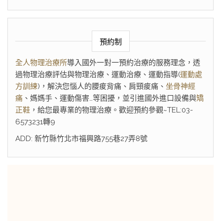
預約制
全人物理治療所
導入國外一對一預約治療的服務理念，透
過物理治療評估與物理治療、運動治療、運動指導(
運動處
方訓練
)，解決您惱人的腰痠背痛、肩頸痠痛、
坐骨神經
痛
、媽媽手、運動傷害…等困擾，並引進國外進口設備與
矯
正鞋
，給您最專業的物理治療。歡迎預約參觀~TEL:03-
6573231轉9
ADD: 新竹縣竹北市福興路755巷27弄8號