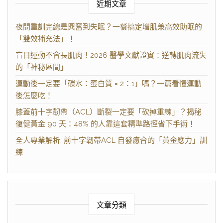
近期文章
夜間重訓完總是興奮到失眠？一餐搞定增肌兼高效助眠的
「雙效補充法」！
盲目運動不會長肌肉！2026 醫學文獻證實：逆轉肌肉流失
的「神秘區間」
運動後一定要「碳水：蛋白質 = 2：1」嗎？一篇看懂運動
後怎麼吃！
膝蓋前十字韌帶（ACL）斷裂一定要「砍掉重練」？揭秘
復健黃金 90 天：48% 的人靠這套精準路徑省下手術！
全人專業解析: 前十字韌帶ACL 自發癒合的「黃金應力」訓
練
文章分類