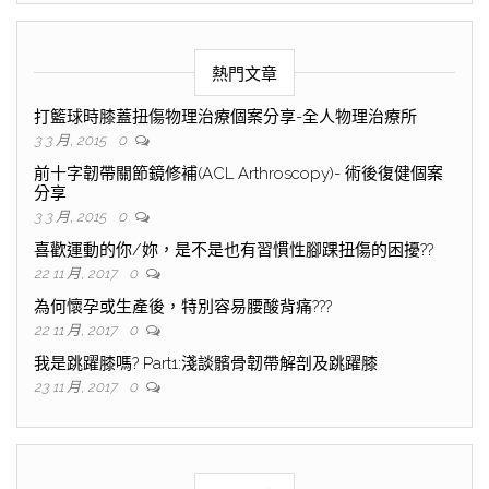
熱門文章
打籃球時膝蓋扭傷物理治療個案分享-全人物理治療所
3 3 月, 2015
0
前十字韌帶關節鏡修補(ACL Arthroscopy)- 術後復健個案
分享
3 3 月, 2015
0
喜歡運動的你/妳，是不是也有習慣性腳踝扭傷的困擾??
22 11 月, 2017
0
為何懷孕或生產後，特別容易腰酸背痛???
22 11 月, 2017
0
我是跳躍膝嗎? Part1:淺談髕骨韌帶解剖及跳躍膝
23 11 月, 2017
0