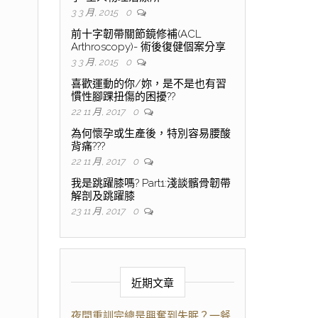
3 3 月, 2015
0
前十字韌帶關節鏡修補(ACL
Arthroscopy)- 術後復健個案分享
3 3 月, 2015
0
喜歡運動的你/妳，是不是也有習
慣性腳踝扭傷的困擾??
22 11 月, 2017
0
為何懷孕或生產後，特別容易腰酸
背痛???
22 11 月, 2017
0
我是跳躍膝嗎? Part1:淺談髕骨韌帶
解剖及跳躍膝
23 11 月, 2017
0
近期文章
夜間重訓完總是興奮到失眠？一餐