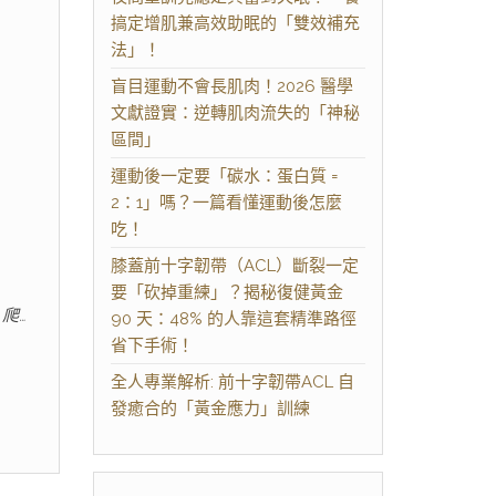
搞定增肌兼高效助眠的「雙效補充
法」！
盲目運動不會長肌肉！2026 醫學
文獻證實：逆轉肌肉流失的「神秘
區間」
運動後一定要「碳水：蛋白質 =
2：1」嗎？一篇看懂運動後怎麼
吃！
膝蓋前十字韌帶（ACL）斷裂一定
要「砍掉重練」？揭秘復健黃金
爬…
90 天：48% 的人靠這套精準路徑
省下手術！
全人專業解析: 前十字韌帶ACL 自
發癒合的「黃金應力」訓練