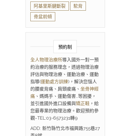
阿基里斯腱斷裂
駝背
骨盆前傾
預約制
全人物理治療所
導入國外一對一預
約治療的服務理念，透過物理治療
評估與物理治療、運動治療、運動
指導(
運動處方訓練
)，解決您惱人
的腰痠背痛、肩頸痠痛、
坐骨神經
痛
、媽媽手、運動傷害…等困擾，
並引進國外進口設備與
矯正鞋
，給
您最專業的物理治療。歡迎預約參
觀~TEL:03-6573231轉9
ADD: 新竹縣竹北市福興路755巷27
弄8號