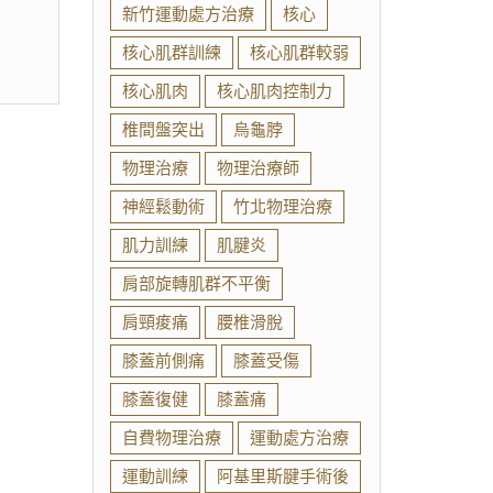
新竹運動處方治療
核心
核心肌群訓練
核心肌群較弱
核心肌肉
核心肌肉控制力
椎間盤突出
烏龜脖
物理治療
物理治療師
神經鬆動術
竹北物理治療
肌力訓練
肌腱炎
肩部旋轉肌群不平衡
肩頸痠痛
腰椎滑脫
膝蓋前側痛
膝蓋受傷
膝蓋復健
膝蓋痛
自費物理治療
運動處方治療
運動訓練
阿基里斯腱手術後