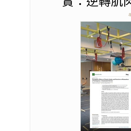
實：逆轉肌