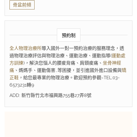
骨盆前傾
預約制
全人物理治療所
導入國外一對一預約治療的服務理念，透
過物理治療評估與物理治療、運動治療、運動指導(
運動處
方訓練
)，解決您惱人的腰痠背痛、肩頸痠痛、
坐骨神經
痛
、媽媽手、運動傷害…等困擾，並引進國外進口設備與
矯
正鞋
，給您最專業的物理治療。歡迎預約參觀~TEL:03-
6573231轉9
ADD: 新竹縣竹北市福興路755巷27弄8號