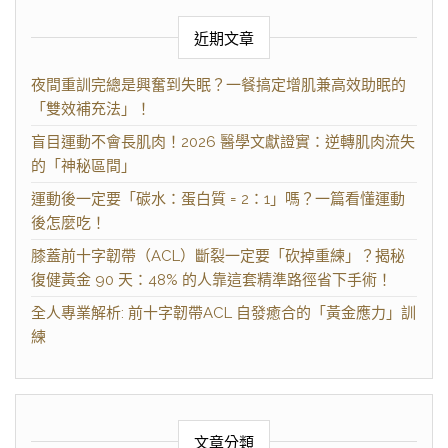
近期文章
夜間重訓完總是興奮到失眠？一餐搞定增肌兼高效助眠的
「雙效補充法」！
盲目運動不會長肌肉！2026 醫學文獻證實：逆轉肌肉流失
的「神秘區間」
運動後一定要「碳水：蛋白質 = 2：1」嗎？一篇看懂運動
後怎麼吃！
膝蓋前十字韌帶（ACL）斷裂一定要「砍掉重練」？揭秘
復健黃金 90 天：48% 的人靠這套精準路徑省下手術！
全人專業解析: 前十字韌帶ACL 自發癒合的「黃金應力」訓
練
文章分類