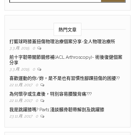
熱門文章
打籃球時膝蓋扭傷物理治療個案分享-全人物理治療所
3 3 月, 2015
0
前十字韌帶關節鏡修補(ACL Arthroscopy)- 術後復健個案
分享
3 3 月, 2015
0
喜歡運動的你/妳，是不是也有習慣性腳踝扭傷的困擾??
22 11 月, 2017
0
為何懷孕或生產後，特別容易腰酸背痛???
22 11 月, 2017
0
我是跳躍膝嗎? Part1:淺談髕骨韌帶解剖及跳躍膝
23 11 月, 2017
0