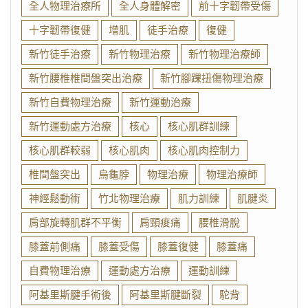
全人物理治療所
全人身體解密
前十字韌帶受傷
十字韌帶復健
增肌
徒手治療
復健
新竹徒手治療
新竹物理治療
新竹物理治療師
新竹腰椎椎間盤突出治療
新竹腳踝扭傷物理治療
新竹自費物理治療
新竹運動治療
新竹運動處方治療
核心
核心肌群訓練
核心肌群較弱
核心肌肉
核心肌肉控制力
椎間盤突出
烏龜脖
物理治療
物理治療師
神經鬆動術
竹北物理治療
肌力訓練
肌腱炎
肩部旋轉肌群不平衡
肩頸痠痛
腰椎滑脫
膝蓋前側痛
膝蓋受傷
膝蓋復健
膝蓋痛
自費物理治療
運動處方治療
運動訓練
阿基里斯腱手術後
阿基里斯腱斷裂
駝背