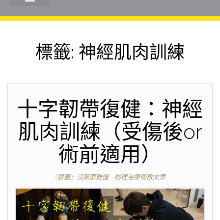
標籤:
神經肌肉訓練
十字韌帶復健：神經
肌肉訓練（受傷後or
術前適用）
『膝蓋』沒那麼難懂
物理治療衛教文章