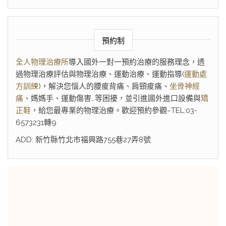
預約制
全人物理治療所
導入國外一對一預約治療的服務理念，透
過物理治療評估與物理治療、運動治療、運動指導(
運動處
方訓練
)，解決您惱人的腰痠背痛、肩頸痠痛、
坐骨神經
痛
、媽媽手、運動傷害…等困擾，並引進國外進口設備與
矯
正鞋
，給您最專業的物理治療。歡迎預約參觀~TEL:03-
6573231轉9
ADD: 新竹縣竹北市福興路755巷27弄8號