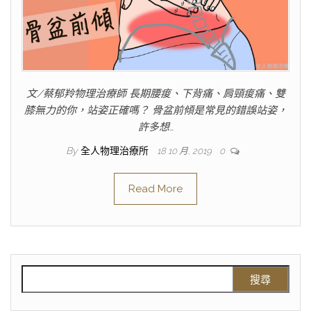
文/蔡郁羚物理治療師 長期腰痠、下背痛、肩頸痠痛、雙
膝無力的你，站姿正確嗎？ 骨盆前傾是常見的錯誤站姿，
許多想…
By
全人物理治療所
18 10 月, 2019
0
Read More