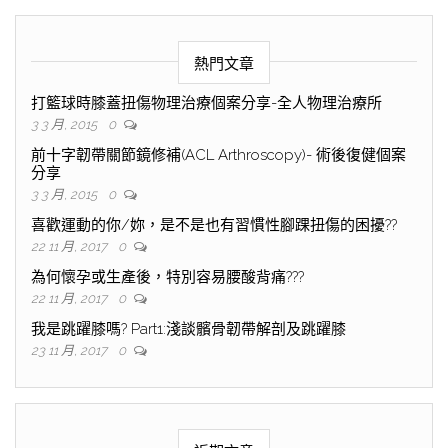
熱門文章
打籃球時膝蓋扭傷物理治療個案分享-全人物理治療所
3 3 月, 2015
0
前十字韌帶關節鏡修補(ACL Arthroscopy)- 術後復健個案
分享
3 3 月, 2015
0
喜歡運動的你/妳，是不是也有習慣性腳踝扭傷的困擾??
22 11 月, 2017
0
為何懷孕或生產後，特別容易腰酸背痛???
22 11 月, 2017
0
我是跳躍膝嗎? Part1:淺談髕骨韌帶解剖及跳躍膝
23 11 月, 2017
0