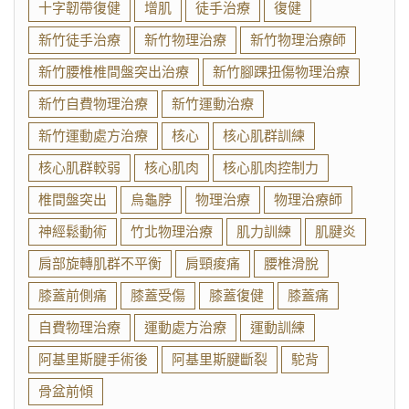
十字韌帶復健
增肌
徒手治療
復健
新竹徒手治療
新竹物理治療
新竹物理治療師
新竹腰椎椎間盤突出治療
新竹腳踝扭傷物理治療
新竹自費物理治療
新竹運動治療
新竹運動處方治療
核心
核心肌群訓練
核心肌群較弱
核心肌肉
核心肌肉控制力
椎間盤突出
烏龜脖
物理治療
物理治療師
神經鬆動術
竹北物理治療
肌力訓練
肌腱炎
肩部旋轉肌群不平衡
肩頸痠痛
腰椎滑脫
膝蓋前側痛
膝蓋受傷
膝蓋復健
膝蓋痛
自費物理治療
運動處方治療
運動訓練
阿基里斯腱手術後
阿基里斯腱斷裂
駝背
骨盆前傾