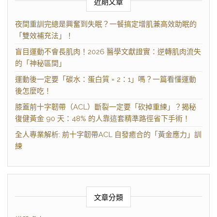
近期文章
夜間重訓完總是興奮到失眠？一餐搞定增肌兼高效助眠的
「雙效補充法」！
盲目運動不會長肌肉！2026 醫學文獻證實：逆轉肌肉流失
的「神秘區間」
運動後一定要「碳水：蛋白質 = 2：1」嗎？一篇看懂運動
後怎麼吃！
膝蓋前十字韌帶（ACL）斷裂一定要「砍掉重練」？揭秘
復健黃金 90 天：48% 的人靠這套精準路徑省下手術！
全人專業解析: 前十字韌帶ACL 自發癒合的「黃金應力」訓
練
文章分類