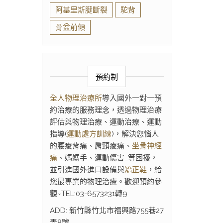
阿基里斯腱斷裂
駝背
骨盆前傾
預約制
全人物理治療所
導入國外一對一預
約治療的服務理念，透過物理治療
評估與物理治療、運動治療、運動
指導(
運動處方訓練
)，解決您惱人
的腰痠背痛、肩頸痠痛、
坐骨神經
痛
、媽媽手、運動傷害…等困擾，
並引進國外進口設備與
矯正鞋
，給
您最專業的物理治療。歡迎預約參
觀~TEL:03-6573231轉9
ADD: 新竹縣竹北市福興路755巷27
弄8號