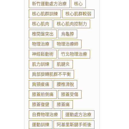
新竹運動處方治療
核心
核心肌群訓練
核心肌群較弱
核心肌肉
核心肌肉控制力
椎間盤突出
烏龜脖
物理治療
物理治療師
神經鬆動術
竹北物理治療
肌力訓練
肌腱炎
肩部旋轉肌群不平衡
肩頸痠痛
腰椎滑脫
膝蓋前側痛
膝蓋受傷
膝蓋復健
膝蓋痛
自費物理治療
運動處方治療
運動訓練
阿基里斯腱手術後