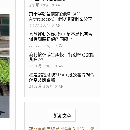
3 3 月, 2015
0
前十字韌帶關節鏡修補(ACL
Arthroscopy)- 術後復健個案分享
3 3 月, 2015
0
喜歡運動的你/妳，是不是也有習
慣性腳踝扭傷的困擾??
22 11 月, 2017
0
為何懷孕或生產後，特別容易腰酸
背痛???
22 11 月, 2017
0
我是跳躍膝嗎? Part1:淺談髕骨韌帶
解剖及跳躍膝
23 11 月, 2017
0
近期文章
夜間重訓完總是興奮到失眠？一餐