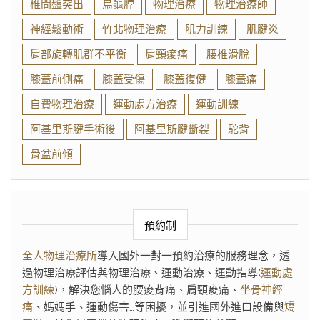
椎間盤突出
烏龜脖
物理治療
物理治療師
神經鬆動術
竹北物理治療
肌力訓練
肌腱炎
肩部旋轉肌群不平衡
肩頸痠痛
腰椎滑脫
膝蓋前側痛
膝蓋受傷
膝蓋復健
膝蓋痛
自費物理治療
運動處方治療
運動訓練
阿基里斯腱手術後
阿基里斯腱斷裂
駝背
骨盆前傾
預約制
全人物理治療所
導入國外一對一預約治療的服務理念，透
過物理治療評估與物理治療、運動治療、運動指導(
運動處
方訓練
)，解決您惱人的腰痠背痛、肩頸痠痛、
坐骨神經
痛
、媽媽手、運動傷害…等困擾，並引進國外進口設備與
矯