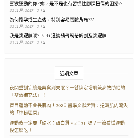
喜歡運動的你/妳，是不是也有習慣性腳踝扭傷的困擾??
22 11 月, 2017
0
為何懷孕或生產後，特別容易腰酸背痛???
22 11 月, 2017
0
我是跳躍膝嗎? Part1:淺談髕骨韌帶解剖及跳躍膝
23 11 月, 2017
0
近期文章
夜間重訓完總是興奮到失眠？一餐搞定增肌兼高效助眠的
「雙效補充法」！
盲目運動不會長肌肉！2026 醫學文獻證實：逆轉肌肉流失
的「神秘區間」
運動後一定要「碳水：蛋白質 = 2：1」嗎？一篇看懂運動
後怎麼吃！