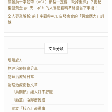
膝蓋前十字韌帶（ACL）斷裂一定要「砍掉重練」？揭秘
復健黃金 90 天：48% 的人靠這套精準路徑省下手術！
全人專業解析: 前十字韌帶ACL 自發癒合的「黃金應力」訓
練
文章分類
增肌處方
物理治療個案分享
物理治療師日常
物理治療衛教文章
『肩關節』讓人好不舒服
『膝蓋』沒那麼難懂
關於『核心』那黨事