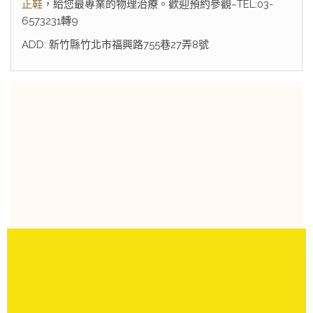
正鞋
，給您最專業的物理治療。歡迎預約參觀~TEL:03-
6573231轉9
ADD: 新竹縣竹北市福興路755巷27弄8號