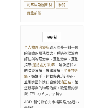
阿基里斯腱斷裂
駝背
骨盆前傾
預約制
全人物理治療所
導入國外一對一預
約治療的服務理念，透過物理治療
評估與物理治療、運動治療、運動
指導(
運動處方訓練
)，解決您惱人
的腰痠背痛、肩頸痠痛、
坐骨神經
痛
、媽媽手、運動傷害…等困擾，
並引進國外進口設備與
矯正鞋
，給
您最專業的物理治療。歡迎預約參
觀~TEL:03-6573231轉9
ADD: 新竹縣竹北市福興路755巷27
弄8號