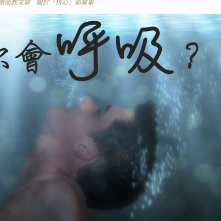
療衛教文章
關於『核心』那黨事