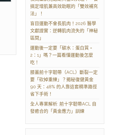
搞定增肌兼高效助眠的「雙效補充
法」！
盲目運動不會長肌肉！2026 醫學
文獻證實：逆轉肌肉流失的「神秘
區間」
運動後一定要「碳水：蛋白質 =
2：1」嗎？一篇看懂運動後怎麼
吃！
膝蓋前十字韌帶（ACL）斷裂一定
要「砍掉重練」？揭秘復健黃金
90 天：48% 的人靠這套精準路徑
省下手術！
全人專業解析: 前十字韌帶ACL 自
發癒合的「黃金應力」訓練