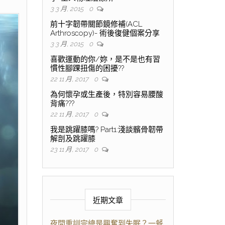
3 3 月, 2015
0
前十字韌帶關節鏡修補(ACL
Arthroscopy)- 術後復健個案分享
3 3 月, 2015
0
喜歡運動的你/妳，是不是也有習
慣性腳踝扭傷的困擾??
22 11 月, 2017
0
為何懷孕或生產後，特別容易腰酸
背痛???
22 11 月, 2017
0
我是跳躍膝嗎? Part1:淺談髕骨韌帶
解剖及跳躍膝
23 11 月, 2017
0
近期文章
夜間重訓完總是興奮到失眠？一餐