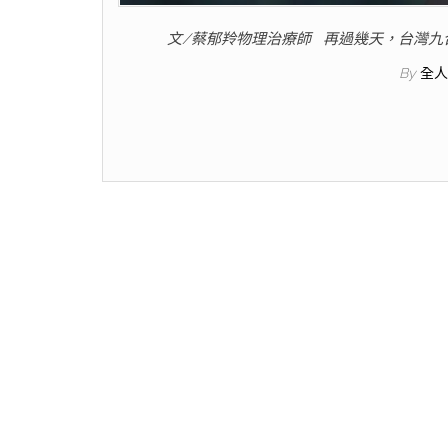
文/蔡郁羚物理治療師 再過幾天，台灣九
By
全