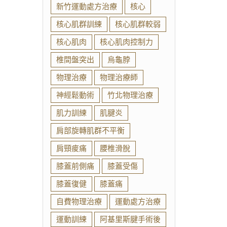
新竹運動處方治療
核心
核心肌群訓練
核心肌群較弱
核心肌肉
核心肌肉控制力
椎間盤突出
烏龜脖
物理治療
物理治療師
神經鬆動術
竹北物理治療
肌力訓練
肌腱炎
肩部旋轉肌群不平衡
肩頸痠痛
腰椎滑脫
膝蓋前側痛
膝蓋受傷
膝蓋復健
膝蓋痛
自費物理治療
運動處方治療
運動訓練
阿基里斯腱手術後