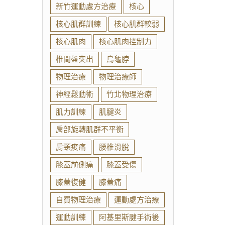
新竹運動處方治療
核心
核心肌群訓練
核心肌群較弱
核心肌肉
核心肌肉控制力
椎間盤突出
烏龜脖
物理治療
物理治療師
神經鬆動術
竹北物理治療
肌力訓練
肌腱炎
肩部旋轉肌群不平衡
肩頸痠痛
腰椎滑脫
膝蓋前側痛
膝蓋受傷
膝蓋復健
膝蓋痛
自費物理治療
運動處方治療
運動訓練
阿基里斯腱手術後