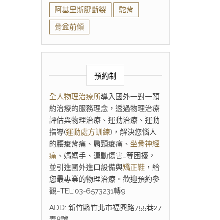
阿基里斯腱斷裂
駝背
骨盆前傾
預約制
全人物理治療所
導入國外一對一預
約治療的服務理念，透過物理治療
評估與物理治療、運動治療、運動
指導(
運動處方訓練
)，解決您惱人
的腰痠背痛、肩頸痠痛、
坐骨神經
痛
、媽媽手、運動傷害…等困擾，
並引進國外進口設備與
矯正鞋
，給
您最專業的物理治療。歡迎預約參
觀~TEL:03-6573231轉9
ADD: 新竹縣竹北市福興路755巷27
弄8號