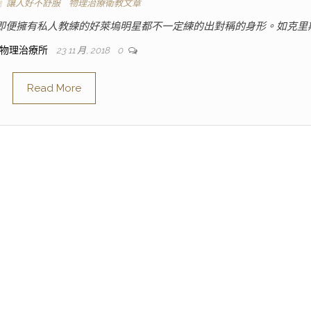
』讓人好不舒服
物理治療衛教文章
但即便擁有私人教練的好萊塢明星都不一定練的出對稱的身形。如克里
物理治療所
23 11 月, 2018
0
Read More