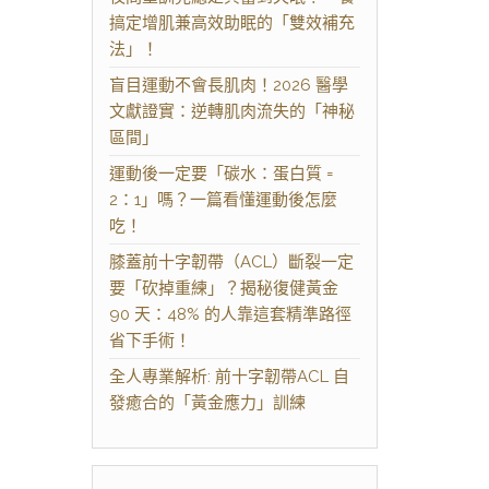
搞定增肌兼高效助眠的「雙效補充
法」！
盲目運動不會長肌肉！2026 醫學
文獻證實：逆轉肌肉流失的「神秘
區間」
運動後一定要「碳水：蛋白質 =
2：1」嗎？一篇看懂運動後怎麼
吃！
膝蓋前十字韌帶（ACL）斷裂一定
要「砍掉重練」？揭秘復健黃金
90 天：48% 的人靠這套精準路徑
省下手術！
全人專業解析: 前十字韌帶ACL 自
發癒合的「黃金應力」訓練