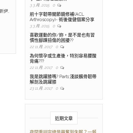
3 3 月, 2015
0
斯伊…
前十字韌帶關節鏡修補(ACL
Arthroscopy)- 術後復健個案分享
3 3 月, 2015
0
喜歡運動的你/妳，是不是也有習
慣性腳踝扭傷的困擾??
22 11 月, 2017
0
為何懷孕或生產後，特別容易腰酸
背痛???
22 11 月, 2017
0
我是跳躍膝嗎? Part1:淺談髕骨韌帶
解剖及跳躍膝
23 11 月, 2017
0
近期文章
夜間重訓完總是興奮到失眠？一餐