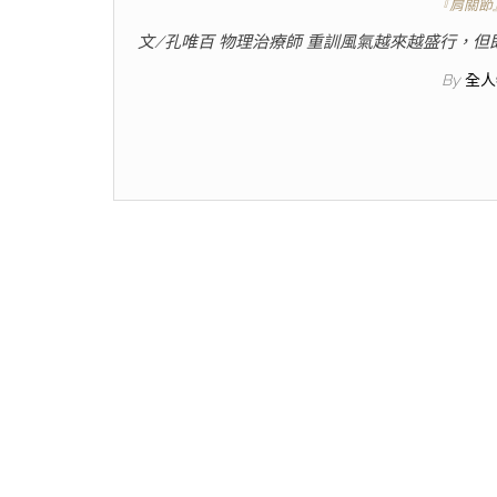
『肩關節
文/孔唯百 物理治療師 重訓風氣越來越盛行，
By
全人