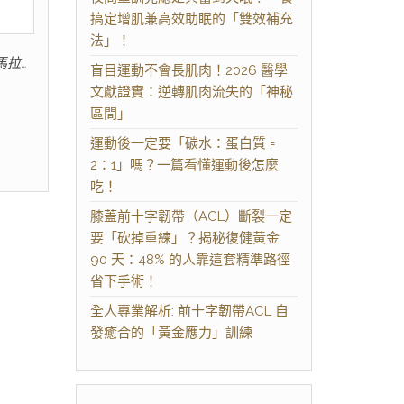
搞定增肌兼高效助眠的「雙效補充
法」！
馬拉…
盲目運動不會長肌肉！2026 醫學
文獻證實：逆轉肌肉流失的「神秘
區間」
運動後一定要「碳水：蛋白質 =
2：1」嗎？一篇看懂運動後怎麼
吃！
膝蓋前十字韌帶（ACL）斷裂一定
要「砍掉重練」？揭秘復健黃金
90 天：48% 的人靠這套精準路徑
省下手術！
全人專業解析: 前十字韌帶ACL 自
發癒合的「黃金應力」訓練