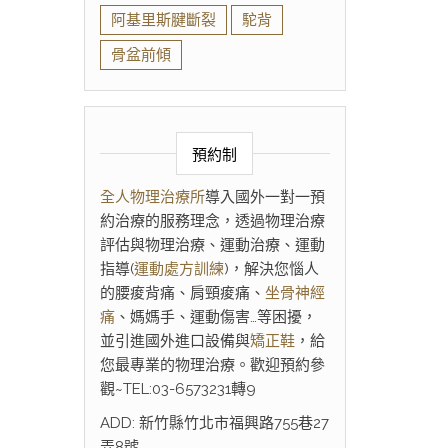
阿基里斯腱斷裂
駝背
骨盆前傾
預約制
全人物理治療所
導入國外一對一預
約治療的服務理念，透過物理治療
評估與物理治療、運動治療、運動
指導(
運動處方訓練
)，解決您惱人
的腰痠背痛、肩頸痠痛、
坐骨神經
痛
、媽媽手、運動傷害…等困擾，
並引進國外進口設備與
矯正鞋
，給
您最專業的物理治療。歡迎預約參
觀~TEL:03-6573231轉9
ADD: 新竹縣竹北市福興路755巷27
弄8號