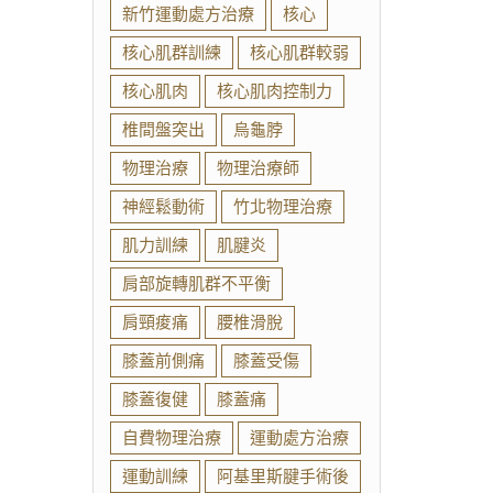
新竹運動處方治療
核心
核心肌群訓練
核心肌群較弱
核心肌肉
核心肌肉控制力
椎間盤突出
烏龜脖
物理治療
物理治療師
神經鬆動術
竹北物理治療
肌力訓練
肌腱炎
肩部旋轉肌群不平衡
肩頸痠痛
腰椎滑脫
膝蓋前側痛
膝蓋受傷
膝蓋復健
膝蓋痛
自費物理治療
運動處方治療
運動訓練
阿基里斯腱手術後