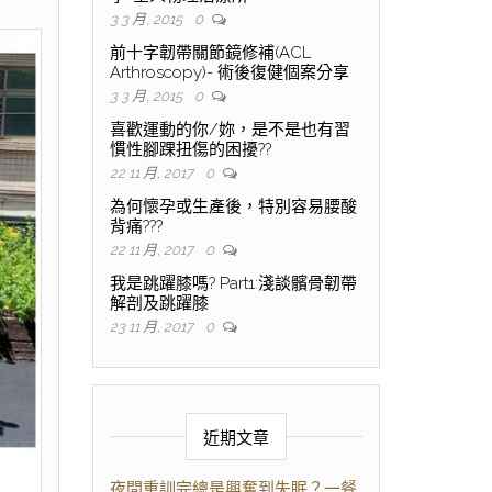
3 3 月, 2015
0
前十字韌帶關節鏡修補(ACL
Arthroscopy)- 術後復健個案分享
3 3 月, 2015
0
喜歡運動的你/妳，是不是也有習
慣性腳踝扭傷的困擾??
22 11 月, 2017
0
為何懷孕或生產後，特別容易腰酸
背痛???
22 11 月, 2017
0
我是跳躍膝嗎? Part1:淺談髕骨韌帶
解剖及跳躍膝
23 11 月, 2017
0
近期文章
夜間重訓完總是興奮到失眠？一餐