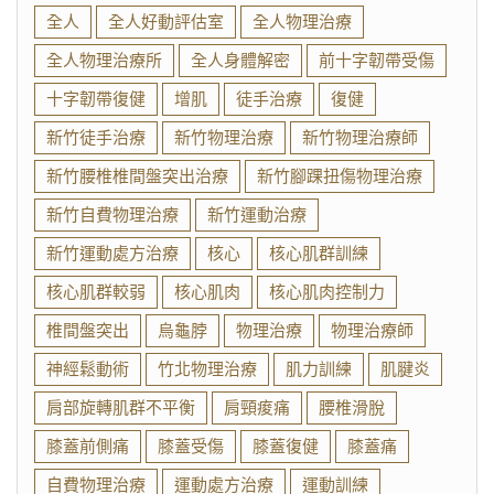
全人
全人好動評估室
全人物理治療
全人物理治療所
全人身體解密
前十字韌帶受傷
十字韌帶復健
增肌
徒手治療
復健
新竹徒手治療
新竹物理治療
新竹物理治療師
新竹腰椎椎間盤突出治療
新竹腳踝扭傷物理治療
新竹自費物理治療
新竹運動治療
新竹運動處方治療
核心
核心肌群訓練
核心肌群較弱
核心肌肉
核心肌肉控制力
椎間盤突出
烏龜脖
物理治療
物理治療師
神經鬆動術
竹北物理治療
肌力訓練
肌腱炎
肩部旋轉肌群不平衡
肩頸痠痛
腰椎滑脫
膝蓋前側痛
膝蓋受傷
膝蓋復健
膝蓋痛
自費物理治療
運動處方治療
運動訓練