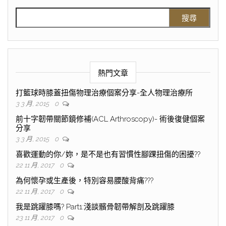
熱門文章
打籃球時膝蓋扭傷物理治療個案分享-全人物理治療所
3 3 月, 2015
0
前十字韌帶關節鏡修補(ACL Arthroscopy)- 術後復健個案
分享
3 3 月, 2015
0
喜歡運動的你/妳，是不是也有習慣性腳踝扭傷的困擾??
22 11 月, 2017
0
為何懷孕或生產後，特別容易腰酸背痛???
22 11 月, 2017
0
我是跳躍膝嗎? Part1:淺談髕骨韌帶解剖及跳躍膝
23 11 月, 2017
0