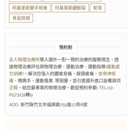
阿基里斯腱手術後
阿基里斯腱斷裂
駝背
骨盆前傾
預約制
全人物理治療所
導入國外一對一預約治療的服務理念，透
過物理治療評估與物理治療、運動治療、運動指導(
運動處
方訓練
)，解決您惱人的腰痠背痛、肩頸痠痛、
坐骨神經
痛
、媽媽手、運動傷害…等困擾，並引進國外進口設備與
矯
正鞋
，給您最專業的物理治療。歡迎預約參觀~TEL:03-
6573231轉9
ADD: 新竹縣竹北市福興路755巷27弄8號