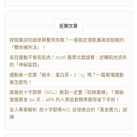
近期文章
夜間重訓完總是興奮到失眠？一餐搞定增肌兼高效助眠的
「雙效補充法」！
盲目運動不會長肌肉！2026 醫學文獻證實：逆轉肌肉流失
的「神秘區間」
運動後一定要「碳水：蛋白質 = 2：1」嗎？一篇看懂運動
後怎麼吃！
膝蓋前十字韌帶（ACL）斷裂一定要「砍掉重練」？揭秘
復健黃金 90 天：48% 的人靠這套精準路徑省下手術！
全人專業解析: 前十字韌帶ACL 自發癒合的「黃金應力」訓
練