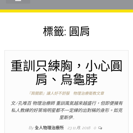
標籤:
圓肩
重訓只練胸，小心圓
肩、烏龜脖
『肩關節』讓人好不舒服
物理治療衛教文章
文/孔唯百 物理治療師 重訓風氣越來越盛行，但即便擁有
私人教練的好萊塢明星都不一定練的出對稱的身形。如克
里斯伊…
By
全人物理治療所
23 11 月, 2018
0