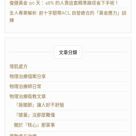
復健黃金 90 天：48% 的人靠這套精準路徑省下手術！
全人專業解析: 前十字韌帶ACL 自發癒合的「黃金應力」訓
練
文章分類
增肌處方
物理治療個案分享
物理治療師日常
物理治療衛教文章
『肩關節』讓人好不舒服
『膝蓋』沒那麼難懂
關於『核心』那黨事