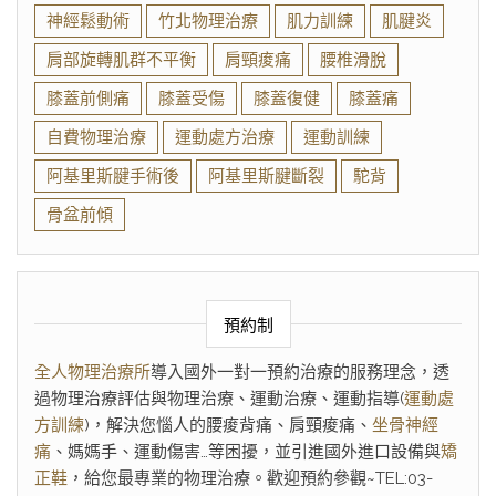
神經鬆動術
竹北物理治療
肌力訓練
肌腱炎
肩部旋轉肌群不平衡
肩頸痠痛
腰椎滑脫
膝蓋前側痛
膝蓋受傷
膝蓋復健
膝蓋痛
自費物理治療
運動處方治療
運動訓練
阿基里斯腱手術後
阿基里斯腱斷裂
駝背
骨盆前傾
預約制
全人物理治療所
導入國外一對一預約治療的服務理念，透
過物理治療評估與物理治療、運動治療、運動指導(
運動處
方訓練
)，解決您惱人的腰痠背痛、肩頸痠痛、
坐骨神經
痛
、媽媽手、運動傷害…等困擾，並引進國外進口設備與
矯
正鞋
，給您最專業的物理治療。歡迎預約參觀~TEL:03-