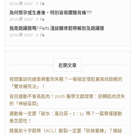
22 11 月, 2017
0
為何懷孕或生產後，特別容易腰酸背痛???
22 11 月, 2017
0
我是跳躍膝嗎? Part1:淺談髕骨韌帶解剖及跳躍膝
23 11 月, 2017
0
近期文章
夜間重訓完總是興奮到失眠？一餐搞定增肌兼高效助眠的
「雙效補充法」！
盲目運動不會長肌肉！2026 醫學文獻證實：逆轉肌肉流失
的「神秘區間」
運動後一定要「碳水：蛋白質 = 2：1」嗎？一篇看懂運動
後怎麼吃！
膝蓋前十字韌帶（ACL）斷裂一定要「砍掉重練」？揭秘