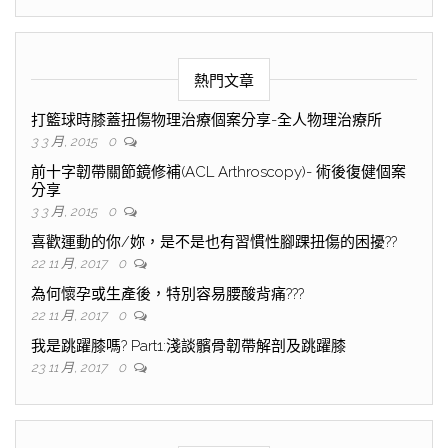
熱門文章
打籃球時膝蓋扭傷物理治療個案分享-全人物理治療所
3 3 月, 2015
0
前十字韌帶關節鏡修補(ACL Arthroscopy)- 術後復健個案
分享
3 3 月, 2015
0
喜歡運動的你/妳，是不是也有習慣性腳踝扭傷的困擾??
22 11 月, 2017
0
為何懷孕或生產後，特別容易腰酸背痛???
22 11 月, 2017
0
我是跳躍膝嗎? Part1:淺談髕骨韌帶解剖及跳躍膝
23 11 月, 2017
0