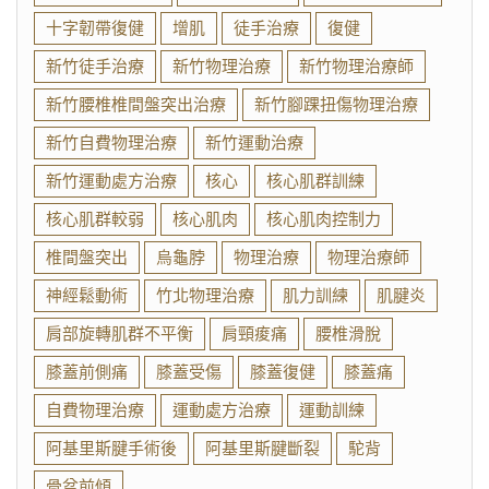
十字韌帶復健
增肌
徒手治療
復健
新竹徒手治療
新竹物理治療
新竹物理治療師
新竹腰椎椎間盤突出治療
新竹腳踝扭傷物理治療
新竹自費物理治療
新竹運動治療
新竹運動處方治療
核心
核心肌群訓練
核心肌群較弱
核心肌肉
核心肌肉控制力
椎間盤突出
烏龜脖
物理治療
物理治療師
神經鬆動術
竹北物理治療
肌力訓練
肌腱炎
肩部旋轉肌群不平衡
肩頸痠痛
腰椎滑脫
膝蓋前側痛
膝蓋受傷
膝蓋復健
膝蓋痛
自費物理治療
運動處方治療
運動訓練
阿基里斯腱手術後
阿基里斯腱斷裂
駝背
骨盆前傾