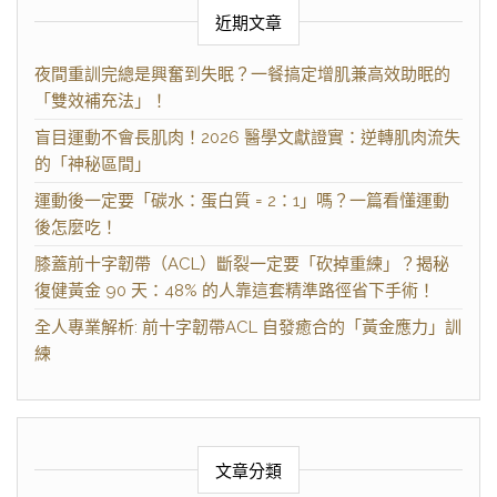
近期文章
夜間重訓完總是興奮到失眠？一餐搞定增肌兼高效助眠的
「雙效補充法」！
盲目運動不會長肌肉！2026 醫學文獻證實：逆轉肌肉流失
的「神秘區間」
運動後一定要「碳水：蛋白質 = 2：1」嗎？一篇看懂運動
後怎麼吃！
膝蓋前十字韌帶（ACL）斷裂一定要「砍掉重練」？揭秘
復健黃金 90 天：48% 的人靠這套精準路徑省下手術！
全人專業解析: 前十字韌帶ACL 自發癒合的「黃金應力」訓
練
文章分類