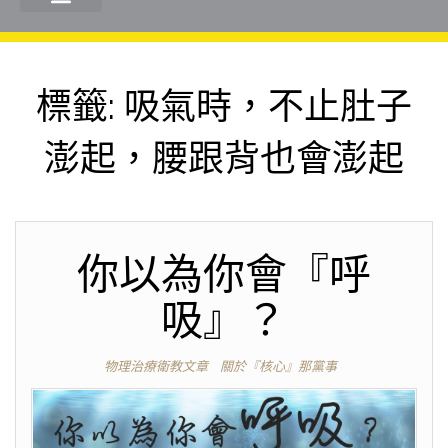
標籤:
吸氣時，不止肚子
澎起，腰跟背也會澎起
你以為你會『呼
吸』？
物理治療衛教文章
關於『核心』那黨事