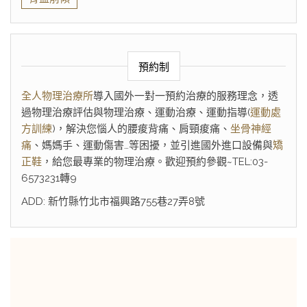
預約制
全人物理治療所
導入國外一對一預約治療的服務理念，透
過物理治療評估與物理治療、運動治療、運動指導(
運動處
方訓練
)，解決您惱人的腰痠背痛、肩頸痠痛、
坐骨神經
痛
、媽媽手、運動傷害…等困擾，並引進國外進口設備與
矯
正鞋
，給您最專業的物理治療。歡迎預約參觀~TEL:03-
6573231轉9
ADD: 新竹縣竹北市福興路755巷27弄8號