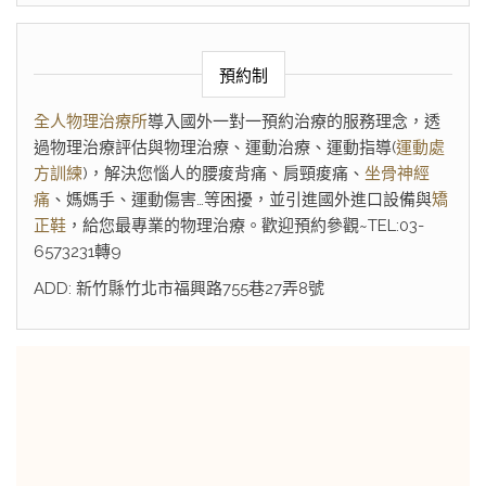
預約制
全人物理治療所
導入國外一對一預約治療的服務理念，透
過物理治療評估與物理治療、運動治療、運動指導(
運動處
方訓練
)，解決您惱人的腰痠背痛、肩頸痠痛、
坐骨神經
痛
、媽媽手、運動傷害…等困擾，並引進國外進口設備與
矯
正鞋
，給您最專業的物理治療。歡迎預約參觀~TEL:03-
6573231轉9
ADD: 新竹縣竹北市福興路755巷27弄8號