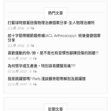
熱門文章
打籃球時膝蓋扭傷物理治療個案分享-全人物理治療所
3 3 月, 2015
0
前十字韌帶關節鏡修補(ACL Arthroscopy)- 術後復健個案
分享
3 3 月, 2015
0
喜歡運動的你/妳，是不是也有習慣性腳踝扭傷的困擾??
22 11 月, 2017
0
為何懷孕或生產後，特別容易腰酸背痛???
22 11 月, 2017
0
我是跳躍膝嗎? Part1:淺談髕骨韌帶解剖及跳躍膝
23 11 月, 2017
0
近期文章