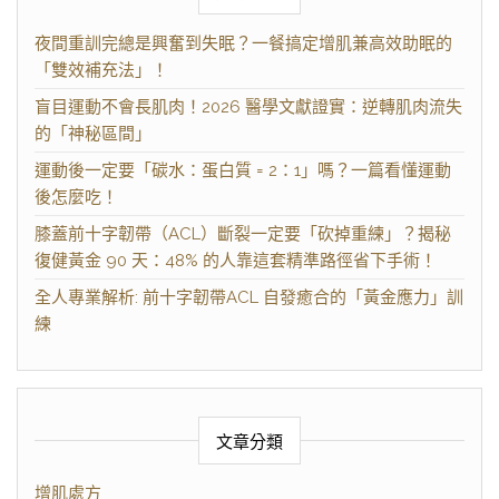
夜間重訓完總是興奮到失眠？一餐搞定增肌兼高效助眠的
「雙效補充法」！
盲目運動不會長肌肉！2026 醫學文獻證實：逆轉肌肉流失
的「神秘區間」
運動後一定要「碳水：蛋白質 = 2：1」嗎？一篇看懂運動
後怎麼吃！
膝蓋前十字韌帶（ACL）斷裂一定要「砍掉重練」？揭秘
復健黃金 90 天：48% 的人靠這套精準路徑省下手術！
全人專業解析: 前十字韌帶ACL 自發癒合的「黃金應力」訓
練
文章分類
增肌處方