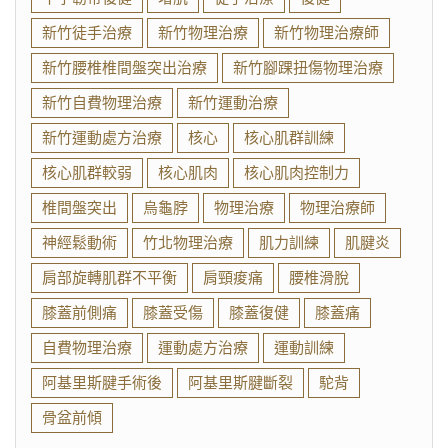
新竹徒手治療
新竹物理治療
新竹物理治療師
新竹腰椎椎間盤突出治療
新竹腳踝扭傷物理治療
新竹自費物理治療
新竹運動治療
新竹運動處方治療
核心
核心肌群訓練
核心肌群較弱
核心肌肉
核心肌肉控制力
椎間盤突出
烏龜脖
物理治療
物理治療師
神經鬆動術
竹北物理治療
肌力訓練
肌腱炎
肩部旋轉肌群不平衡
肩頸痠痛
腰椎滑脫
膝蓋前側痛
膝蓋受傷
膝蓋復健
膝蓋痛
自費物理治療
運動處方治療
運動訓練
阿基里斯腱手術後
阿基里斯腱斷裂
駝背
骨盆前傾