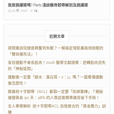
我是跳躍膝嗎? Part1:淺談髕骨韌帶解剖及跳躍膝
23 11 月, 2017
0
近期文章
夜間重訓完總是興奮到失眠？一餐搞定增肌兼高效助眠的
「雙效補充法」！
盲目運動不會長肌肉！2026 醫學文獻證實：逆轉肌肉流失
的「神秘區間」
運動後一定要「碳水：蛋白質 = 2：1」嗎？一篇看懂運動
後怎麼吃！
膝蓋前十字韌帶（ACL）斷裂一定要「砍掉重練」？揭秘
復健黃金 90 天：48% 的人靠這套精準路徑省下手術！
全人專業解析: 前十字韌帶ACL 自發癒合的「黃金應力」訓
練