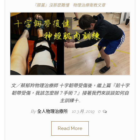
『膝蓋』沒那麼難懂
物理治療衛教文章
文／蔡郁羚物理治療師 十字韌帶受傷後，繼上篇『前十字
韌帶受傷，我該怎麼辦？手術？』接著我們來談談如何自
主訓練十…
By
全人物理治療所
10 3 月, 2019
0
Read More