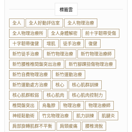
標籤雲
全人
全人好動評估室
全人物理治療
全人物理治療所
全人身體解密
前十字韌帶受傷
十字韌帶復健
增肌
徒手治療
復健
新竹徒手治療
新竹物理治療
新竹物理治療師
新竹腰椎椎間盤突出治療
新竹腳踝扭傷物理治療
新竹自費物理治療
新竹運動治療
新竹運動處方治療
核心
核心肌群訓練
核心肌群較弱
核心肌肉
核心肌肉控制力
椎間盤突出
烏龜脖
物理治療
物理治療師
神經鬆動術
竹北物理治療
肌力訓練
肌腱炎
肩部旋轉肌群不平衡
肩頸痠痛
腰椎滑脫