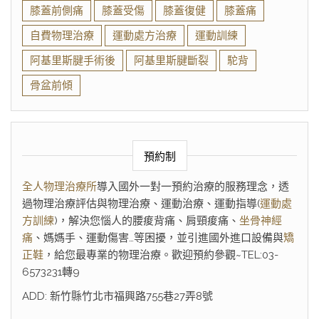
膝蓋前側痛
膝蓋受傷
膝蓋復健
膝蓋痛
自費物理治療
運動處方治療
運動訓練
阿基里斯腱手術後
阿基里斯腱斷裂
駝背
骨盆前傾
預約制
全人物理治療所
導入國外一對一預約治療的服務理念，透
過物理治療評估與物理治療、運動治療、運動指導(
運動處
方訓練
)，解決您惱人的腰痠背痛、肩頸痠痛、
坐骨神經
痛
、媽媽手、運動傷害…等困擾，並引進國外進口設備與
矯
正鞋
，給您最專業的物理治療。歡迎預約參觀~TEL:03-
6573231轉9
ADD: 新竹縣竹北市福興路755巷27弄8號