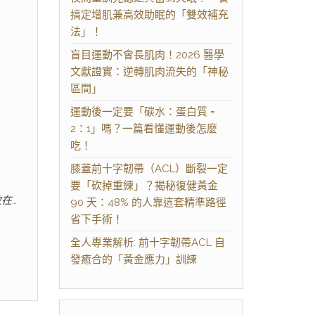
搞定增肌兼高效助眠的「雙效補充
法」！
盲目運動不會長肌肉！2026 醫學
文獻證實：逆轉肌肉流失的「神秘
區間」
運動後一定要「碳水：蛋白質 =
2：1」嗎？一篇看懂運動後怎麼
吃！
膝蓋前十字韌帶（ACL）斷裂一定
要「砍掉重練」？揭秘復健黃金
在…
90 天：48% 的人靠這套精準路徑
省下手術！
全人專業解析: 前十字韌帶ACL 自
發癒合的「黃金應力」訓練