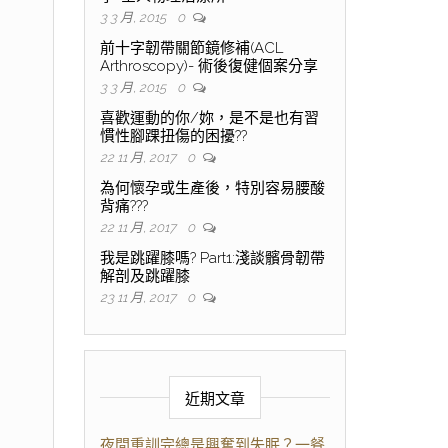
3 3 月, 2015
0
前十字韌帶關節鏡修補(ACL
Arthroscopy)- 術後復健個案分享
3 3 月, 2015
0
喜歡運動的你/妳，是不是也有習
慣性腳踝扭傷的困擾??
22 11 月, 2017
0
為何懷孕或生產後，特別容易腰酸
背痛???
22 11 月, 2017
0
我是跳躍膝嗎? Part1:淺談髕骨韌帶
解剖及跳躍膝
23 11 月, 2017
0
近期文章
夜間重訓完總是興奮到失眠？一餐