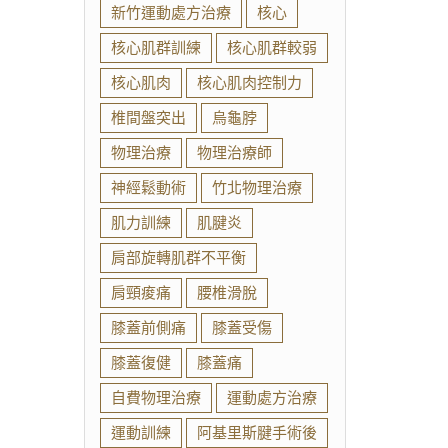
新竹運動處方治療
核心
核心肌群訓練
核心肌群較弱
核心肌肉
核心肌肉控制力
椎間盤突出
烏龜脖
物理治療
物理治療師
神經鬆動術
竹北物理治療
肌力訓練
肌腱炎
肩部旋轉肌群不平衡
肩頸痠痛
腰椎滑脫
膝蓋前側痛
膝蓋受傷
膝蓋復健
膝蓋痛
自費物理治療
運動處方治療
運動訓練
阿基里斯腱手術後