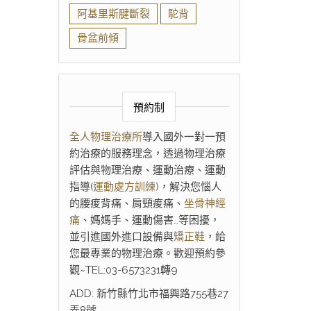
阿基里斯腱斷裂
駝背
骨盆前傾
預約制
全人物理治療所
導入國外一對一預
約治療的服務理念，透過物理治療
評估與物理治療、運動治療、運動
指導(
運動處方訓練
)，解決您惱人
的腰痠背痛、肩頸痠痛、
坐骨神經
痛
、媽媽手、運動傷害…等困擾，
並引進國外進口設備與
矯正鞋
，給
您最專業的物理治療。歡迎預約參
觀~TEL:03-6573231轉9
ADD: 新竹縣竹北市福興路755巷27
弄8號