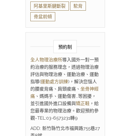
阿基里斯腱斷裂
駝背
骨盆前傾
預約制
全人物理治療所
導入國外一對一預
約治療的服務理念，透過物理治療
評估與物理治療、運動治療、運動
指導(
運動處方訓練
)，解決您惱人
的腰痠背痛、肩頸痠痛、
坐骨神經
痛
、媽媽手、運動傷害…等困擾，
並引進國外進口設備與
矯正鞋
，給
您最專業的物理治療。歡迎預約參
觀~TEL:03-6573231轉9
ADD: 新竹縣竹北市福興路755巷27
弄8號