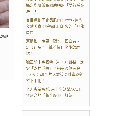
搞定增肌兼高效助眠的「雙效補充
法」！
盲目運動不會長肌肉！2026 醫學
文獻證實：逆轉肌肉流失的「神秘
區間」
的患
運動後一定要「碳水：蛋白質 =
2：1」嗎？一篇看懂運動後怎麼
吃！
膝蓋前十字韌帶（ACL）斷裂一定
要「砍掉重練」？揭秘復健黃金
90 天：48% 的人靠這套精準路徑
省下手術！
全人專業解析: 前十字韌帶ACL 自
發癒合的「黃金應力」訓練