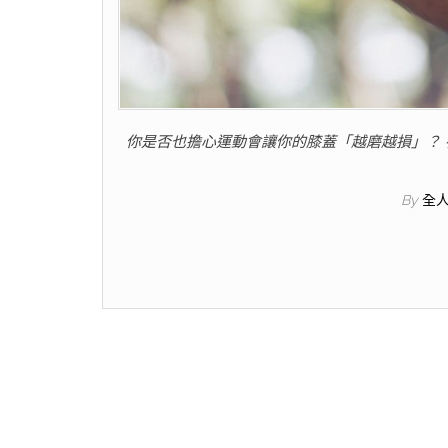
你是否也擔心運動會讓你的膝蓋「越磨越損」？
By
全