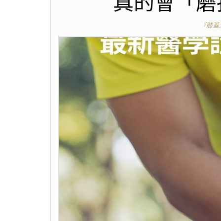
真的會「磨
『膝蓋