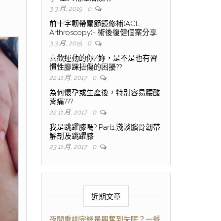
3 3 月, 2015
0
前十字韌帶關節鏡修補(ACL
Arthroscopy)- 術後復健個案分享
3 3 月, 2015
0
喜歡運動的你/妳，是不是也有習
慣性腳踝扭傷的困擾??
22 11 月, 2017
0
為何懷孕或生產後，特別容易腰酸
背痛???
22 11 月, 2017
0
我是跳躍膝嗎? Part1:淺談髕骨韌帶
解剖及跳躍膝
23 11 月, 2017
0
近期文章
夜間重訓完總是興奮到失眠？一餐