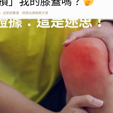
損」我的膝蓋嗎？
』沒那麼難懂
物理治療衛教文章