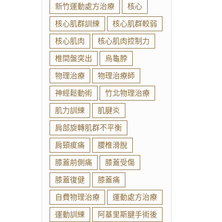
新竹運動處方治療
核心
核心肌群訓練
核心肌群較弱
核心肌肉
核心肌肉控制力
椎間盤突出
烏龜脖
物理治療
物理治療師
神經鬆動術
竹北物理治療
肌力訓練
肌腱炎
肩部旋轉肌群不平衡
肩頸痠痛
腰椎滑脫
膝蓋前側痛
膝蓋受傷
膝蓋復健
膝蓋痛
自費物理治療
運動處方治療
運動訓練
阿基里斯腱手術後